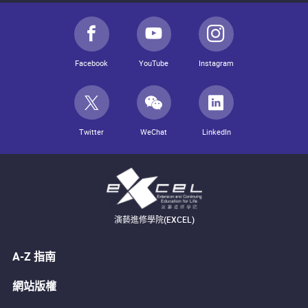
Facebook
YouTube
Instagram
Twitter
WeChat
LinkedIn
演藝進修學院(EXCEL)
A-Z 指南
網站版權