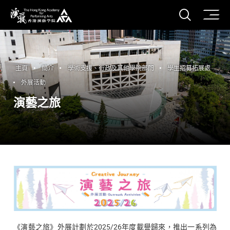
打開搜
香港演藝學院
主頁
簡介
學術支援、行政及其他學院部門
學生招募拓展處
外展活動
演藝之旅
《演藝之旅》外展計劃於2025/26年度載譽歸來，推出一系列為