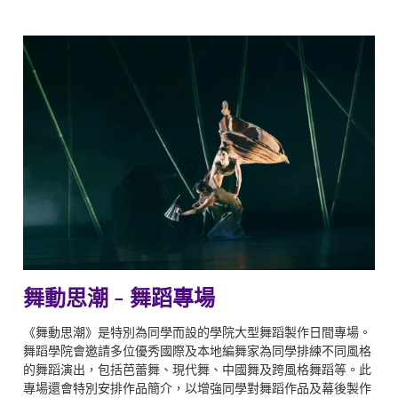
舞動思潮 - 舞蹈專場
《舞動思潮》是特別為同學而設的學院大型舞蹈製作日間專場。
舞蹈學院會邀請多位優秀國際及本地編舞家為同學排練不同風格
的舞蹈演出，包括芭蕾舞、現代舞、中國舞及跨風格舞蹈等。此
專場還會特別安排作品簡介，以增強同學對舞蹈作品及幕後製作