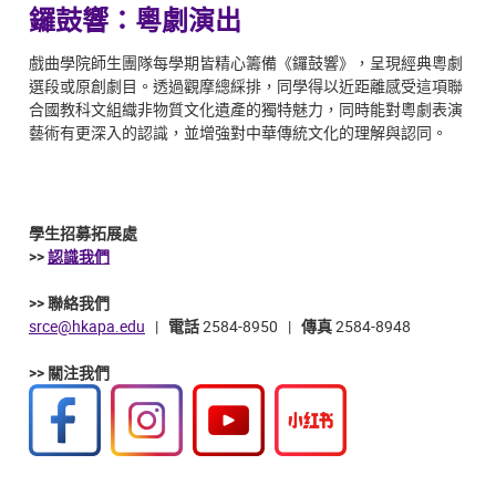
鑼鼓響：粵劇演出
戲曲學院師生團隊每學期皆精心籌備《鑼鼓響》，呈現經典粵劇
選段或原創劇目。透過觀摩總綵排，同學得以近距離感受這項聯
合國教科文組織非物質文化遺產的獨特魅力，同時能對粵劇表演
藝術有更深入的認識，並增強對中華傳統文化的理解與認同。
學生招募拓展處
>>
認識我們
>> 聯絡我們
srce@hkapa.edu
|
電話
2584-8950 |
傳真
2584-8948
>> 關注我們