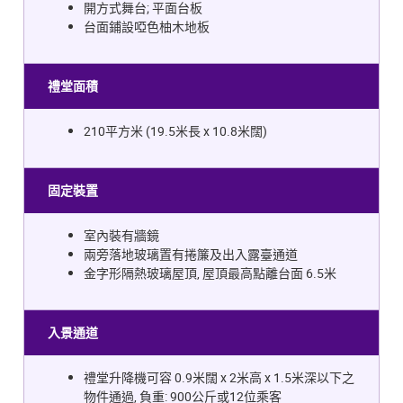
開方式舞台; 平面台板
台面鋪設啞色柚木地板
禮堂面積
210平方米 (19.5米長 x 10.8米闊)
固定裝置
室內裝有牆鏡
兩旁落地玻璃置有捲簾及出入露臺通道
金字形隔熱玻璃屋頂, 屋頂最高點離台面 6.5米
入景通道
禮堂升降機可容 0.9米闊 x 2米高 x 1.5米深以下之
物件通過, 負重: 900公斤或12位乘客