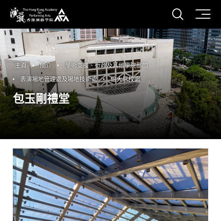
打開搜
香港演藝學院
主頁
簡介
學術支援、行政及其他學院部門
表演場地管理處及場地技術處
伯大尼校園
包玉剛禮堂