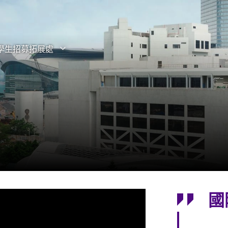
學生招募拓展處
打開子選單
關閉子選單
”
國