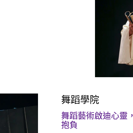
舞蹈學院
舞蹈藝術啟迪心靈
抱負