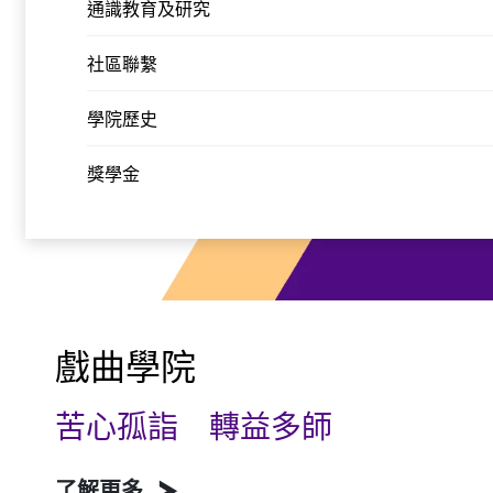
通識教育及研究
社區聯繫
學院歷史
獎學金
戲曲學院
苦心孤詣 轉益多師
了解更多