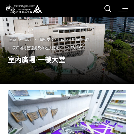
打開搜
香港演藝學院
主頁
簡介
學術支援、行政及其他學院部門
表演場地管理處及場地技術處
本部(灣仔)
室內廣場/一樓大堂