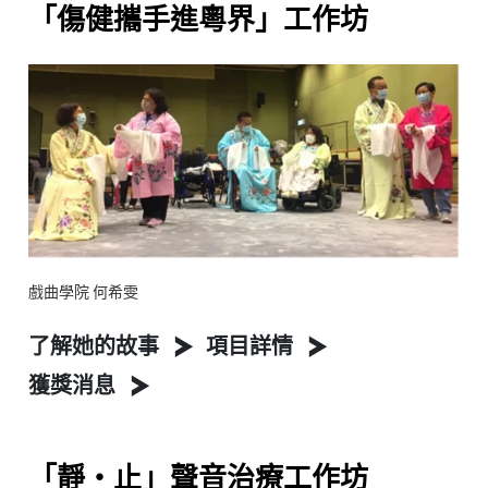
「傷健攜手進粵界」工作坊
戲曲學院 何希雯
了解她的故事
項目詳情
獲獎消息
「靜‧止」聲音治療工作坊