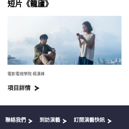
短片《籠廬》
電影電視學院 褟漢峰
項目詳情
聯絡我們
到訪演藝
訂閱演藝快訊