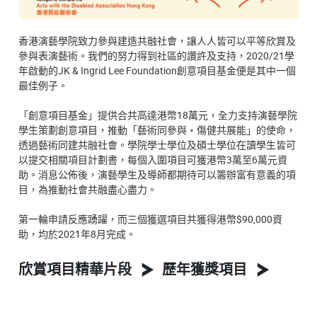
香港演藝學院致力參與建造共融社會，讓人人皆可以平等欣賞及
參與表演藝術。我們的努力得到社區的讚許及支持，2020/21學
年啟動的JK & Ingrid Lee Foundation創意項目基金便是其中一個
最佳例子。
「創意項目基金」提供合共高達港幣18萬元，全力支持演藝學院
學生策劃創意項目，推動「藝術同參與‧傷健共展能」的使命，
透過藝術同建共融社會。學院學士學位及碩士學位在讀學生皆可
以提交相關項目計劃書，每個入圍項目可獲港幣3萬至6萬元資
助。消息公佈後，演藝學生及導師都期待可以籌辦富有意義的項
目，為推動社會共融盡心盡力。
第一輪申請反應踴躍，而三個獲選項目共獲得港幣$90,000資
助，均於2021年8月完成。
欣賞項目精華片段
歷年獲獎項目