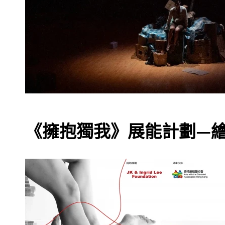
《擁抱獨我》展能計劃—