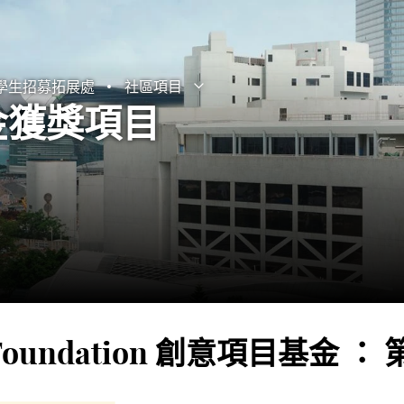
學生招募拓展處
社區項目
打開子選單
關閉子選單
基金獲獎項目
d Lee Foundation 創意項目