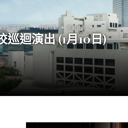
學生招募拓展處
外展活動
歌劇速遞
打開子選單
關閉子選單
巡迴演出 (1月10日)