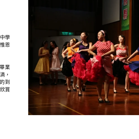
隆中學
惟恩
畢業
滴，
的到
欣賞