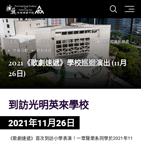
打開搜
香港演藝學院
主頁
簡介
學術支援、行政及其他學院部門
學生招募拓展處
外展活動
歌劇速遞
2021《歌劇速遞》學校巡迴演出 (11月
26日)
到訪光明英來學校
2021年11月26日
《歌劇速遞》首次到訪小學表演！一眾聲樂系同學於2021年11