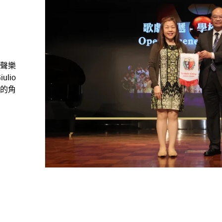
，聲樂
lio
間的角