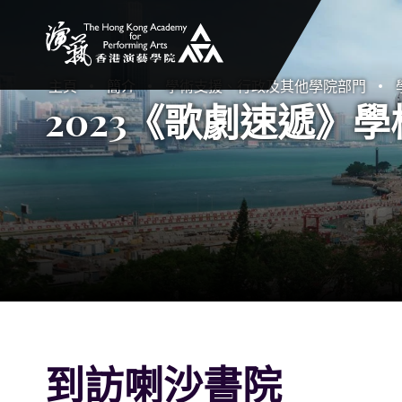
香港演藝學院
主頁
簡介
學術支援、行政及其他學院部門
2023《歌劇速遞》學校
到訪喇沙書院