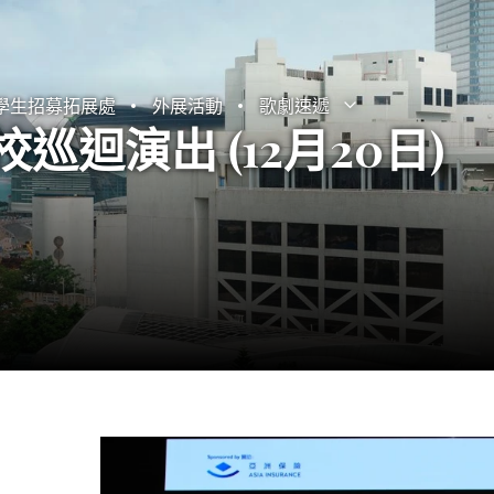
學生招募拓展處
外展活動
歌劇速遞
打開子選單
關閉子選單
巡迴演出 (12月20日)