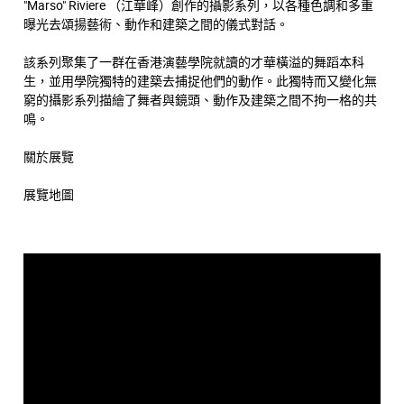
"Marso" Riviere （江華峰）創作的攝影系列，以各種色調和多重
曝光去頌揚藝術、動作和建築之間的儀式對話。
該系列聚集了一群在香港演藝學院就讀的才華橫溢的舞蹈本科
生，並用學院獨特的建築去捕捉他們的動作。此獨特而又變化無
窮的攝影系列描繪了舞者與鏡頭、動作及建築之間不拘一格的共
鳴。
關於展覽
展覽地圖