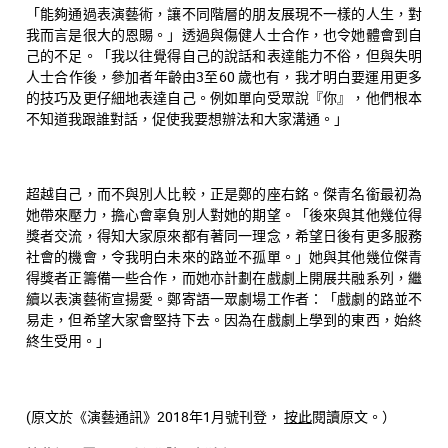
「能夠通過表演藝術，讓不同階層的朋友展現不一樣的人生，對
我而言是很大的恩賜。」透過與傷健人士合作，也令她體會到自
己的不足。「我以往覺得自己的說話和表達能力不俗，但與失明
人士合作後，參加者年齡由3至60 歲也有，我才明白要運用更多
的技巧及更仔細地表達自己。例如單向受眾說『你』，他們根本
不知道我跟誰對話，促使我要想辦法和大家溝通。」
超越自己，而不與別人比較，正是鄭的座右銘。傑青名銜最初為
她帶來壓力，擔心會辜負別人對她的期望。「後來與其他幾位得
獎者交流，得知大家原來都有著同一理念，希望日後有更多服務
社會的機會，令我明白未來的路並不孤單。」她與其他幾位傑青
得獎者正籌備一些合作，而她亦計劃在戲劇上開展共融系列，繼
續以表演藝術宣揚愛。鄭寄語一眾劇場工作者：「戲劇的路並不
易走，但希望大家會堅持下去。因為在戲劇上學到的東西，始終
終生受用。」
(原文於《演藝通訊》2018年1月號刊登，
按此
閱讀原文。）