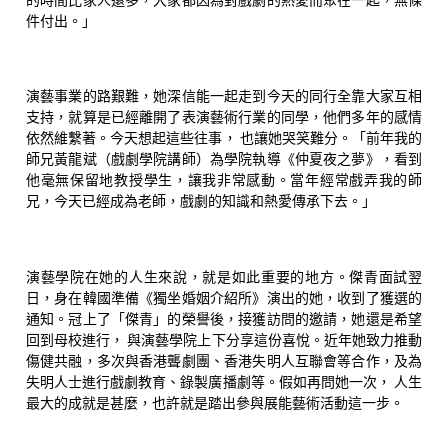
件付出。」
演藝事業的路艱難，她深信能一起走到今天的同行全靠大家互相
支持，就算是已經離開了表演藝術行業的同學，他們多年的感情
依然維繫著。今天想起這些往事， 也讓她哭笑難分。「前年我的
師兄黃龍斌（戲劇學院講師）為學院執導《仲夏夜之夢》，看到
他毫無保留地教授學生，讓我非常感動。當年經常戲弄我的師
兄，今天已經成為老師，戲劇的知識和熱愛傳承下去。」
演藝學院在她的人生來說，就是如此重要的地方。傑青面試翌
日，身在韓國準備《獨坐婚姻介紹所》演出的她，收到了獲選的
通知。冠上了「傑青」的榮譽後，接獲訪問的邀請，她還是希望
回到母校進行， 與演藝學院上下分享這份喜悅。近年她致力推動
傷健共融，多次與香港聾劇團、香港失明人互聯會等合作，及為
失明人士進行戲劇教育、錄製廣播劇等。假如再問她一次， 人生
最大的成就是甚麼，也許就是踏出參與展能藝術活動這一步。