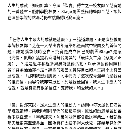
人生的成就，如何計算？今屆「傑青」得主之一校友鄭至芝有她
的一番體會。戲劇學院校友、iStage 劇團藝術總監鄭至芝，談起
在演藝學院的點滴時仍會感動得眼淚直流。
「 在你人生中最大的成就是甚麼？」— 這道難題，正是演藝戲劇
學院校友鄭至芝在十大傑出青年選舉甄選面試中被問及的首個問
題，讓她腦袋頓時空白。究竟是成立自己的劇團iStage? 是憑
《海倫．凱勒》獲提名香港舞台劇獎的「最佳女主角（悲劇／正
劇）」？還是近年積極參與展能藝術活動，以表演藝術回饋社
會？答案通通都不是。謙虛的她甚至覺得自己的人生談不上有甚
麼成就。「那刻我想到朋友、同事們為了這次傑青選舉而給我寫
的推薦信，內容令我非常感動。於是我便回答，我人生中最大的
成就， 就是身邊有很多信任、支持我，和愛我的人。」
「愛」對鄭來說，是人生最大的推動力。訪問中每次提到在演藝
學院就讀時，與老師和同學們的點點滴滴，感性的她還是會動容
得眼淚直流。「畢業那天，師弟師妹們都會歡送畢業生，我記得
那天我更哭至流鼻血！因為實在太捨不得大伙兒，那幾年見他們
的時間比家人還多，大家都因為對戲劇的熱愛而聚在一起，無條