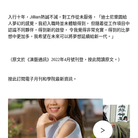
入行十年，Jillian熱誠不減，對工作從未厭倦，「迪士尼樂園給
人夢幻的感覺，我初入職時並未體驗得到， 但隨着從工作項目中
認識不同夥伴，得到新的啟發， 令我覺得非常充實，得到的比夢
想中更加多，我希望在未來可以將夢想延續給新一代。」
（原文於《演藝通訊》2022年4月號刊登，
按此
閱讀原文。）
按此
訂閱電子月刊和學院最新資訊。