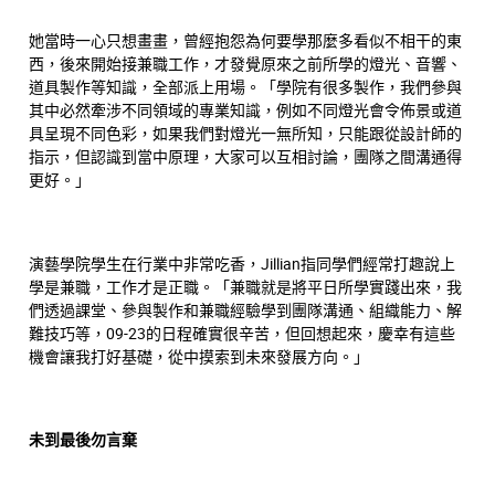
她當時一心只想畫畫，曾經抱怨為何要學那麼多看似不相干的東
西，後來開始接兼職工作，才發覺原來之前所學的燈光、音響、
道具製作等知識，全部派上用場。「學院有很多製作，我們參與
其中必然牽涉不同領域的專業知識，例如不同燈光會令佈景或道
具呈現不同色彩，如果我們對燈光一無所知，只能跟從設計師的
指示，但認識到當中原理，大家可以互相討論，團隊之間溝通得
更好。」
演藝學院學生在行業中非常吃香，Jillian指同學們經常打趣說上
學是兼職，工作才是正職。「兼職就是將平日所學實踐出來，我
們透過課堂、參與製作和兼職經驗學到團隊溝通、組織能力、解
難技巧等，09-23的日程確實很辛苦，但回想起來，慶幸有這些
機會讓我打好基礎，從中摸索到未來發展方向。」
未到最後勿言棄