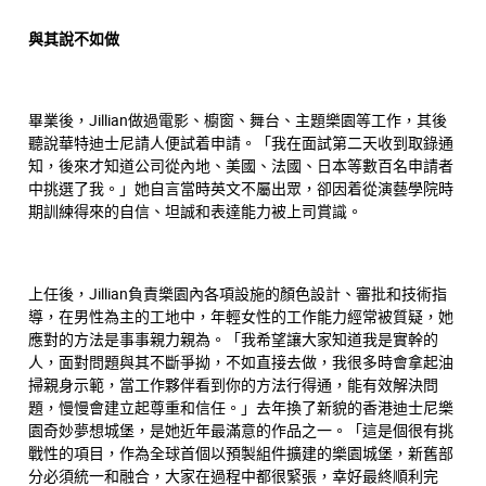
與其說不如做
畢業後，Jillian做過電影、櫥窗、舞台、主題樂園等工作，其後
聽說華特迪士尼請人便試着申請。「我在面試第二天收到取錄通
知，後來才知道公司從內地、美國、法國、日本等數百名申請者
中挑選了我。」她自言當時英文不屬出眾，卻因着從演藝學院時
期訓練得來的自信、坦誠和表達能力被上司賞識。
上任後，Jillian負責樂園內各項設施的顏色設計、審批和技術指
導，在男性為主的工地中，年輕女性的工作能力經常被質疑，她
應對的方法是事事親力親為。「我希望讓大家知道我是實幹的
人，面對問題與其不斷爭拗，不如直接去做，我很多時會拿起油
掃親身示範，當工作夥伴看到你的方法行得通，能有效解決問
題，慢慢會建立起尊重和信任。」去年換了新貌的香港迪士尼樂
園奇妙夢想城堡，是她近年最滿意的作品之一。「這是個很有挑
戰性的項目，作為全球首個以預製組件擴建的樂園城堡，新舊部
分必須統一和融合，大家在過程中都很緊張，幸好最終順利完