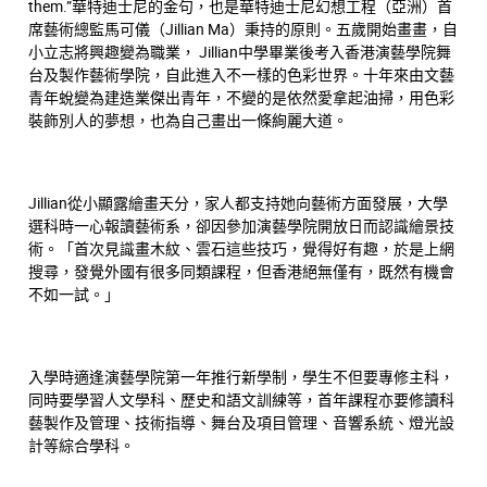
them.”華特迪士尼的金句，也是華特迪士尼幻想工程（亞洲）首
席藝術總監馬可儀（Jillian Ma）秉持的原則。五歲開始畫畫，自
小立志將興趣變為職業， Jillian中學畢業後考入香港演藝學院舞
台及製作藝術學院，自此進入不一樣的色彩世界。十年來由文藝
青年蛻變為建造業傑出青年，不變的是依然愛拿起油掃，用色彩
裝飾別人的夢想，也為自己畫出一條絢麗大道。
Jillian從小顯露繪畫天分，家人都支持她向藝術方面發展，大學
選科時一心報讀藝術系，卻因參加演藝學院開放日而認識繪景技
術。「首次見識畫木紋、雲石這些技巧，覺得好有趣，於是上網
搜尋，發覺外國有很多同類課程，但香港絕無僅有，既然有機會
不如一試。」
入學時適逢演藝學院第一年推行新學制，學生不但要專修主科，
同時要學習人文學科、歷史和語文訓練等，首年課程亦要修讀科
藝製作及管理、技術指導、舞台及項目管理、音響系統、燈光設
計等綜合學科。