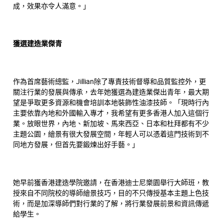
成，效果亦令人滿意。」
獲選建造業傑青
作為首席藝術總監，Jillian除了專責技術督導和品質監控外，更
關注行業的發展與傳承，去年她獲選為建造業傑出青年，最大期
望是爭取更多資源和機會培訓本地裝飾性油漆技師。「現時行內
主要依靠內地和外國輸入專才，我希望有更多香港人加入這個行
業。放眼世界，內地、新加坡、馬來西亞、日本和杜拜都有不少
主題公園，繪景有很大發展空間，年輕人可以憑着這門技術到不
同地方發展，但首先要鍛煉出好手藝。」
她早前獲香港建造學院邀請，在香港迪士尼樂園舉行大師班，教
授來自不同院校的導師繪景技巧，目的不只傳授基本主題上色技
術，而是加深導師們對行業的了解，將行業發展前景和資訊傳遞
給學生。