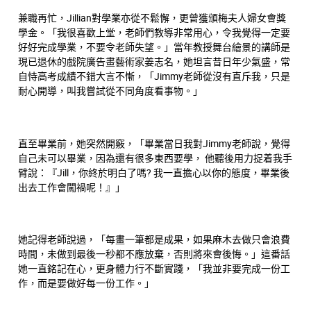
兼職再忙，Jillian對學業亦從不鬆懈，更曾獲頒梅夫人婦女會獎
學金。「我很喜歡上堂，老師們教導非常用心，令我覺得一定要
好好完成學業，不要令老師失望。」當年教授舞台繪景的講師是
現已退休的戲院廣告畫藝術家姜志名，她坦言昔日年少氣盛，常
自恃高考成績不錯大言不慚，「Jimmy老師從沒有直斥我，只是
耐心開導，叫我嘗試從不同角度看事物。」
直至畢業前，她突然開竅，「畢業當日我對Jimmy老師說，覺得
自己未可以畢業，因為還有很多東西要學， 他聽後用力捉着我手
臂說：『Jill，你終於明白了嗎? 我一直擔心以你的態度，畢業後
出去工作會闖禍呢！』」
她記得老師說過，「每畫一筆都是成果，如果麻木去做只會浪費
時間，未做到最後一秒都不應放棄，否則將來會後悔。」這番話
她一直銘記在心，更身體力行不斷實踐，「我並非要完成一份工
作，而是要做好每一份工作。」