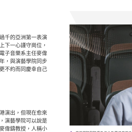
過千的亞洲第一表演
上下一心謹守崗位，
電子音樂系主任麥偉
年，與演藝學院同步
更不約而同慶幸自己
港演出，但現在愈來
，演藝學院可以說是
麥偉鑄教授，人稱小