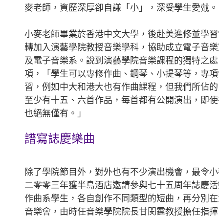
早年獲演藝學院頒發二十五年長期服務獎，表揚她多年來為學院效
麥老師，資歷深厚卻自謙「小」，深受學生愛戴。
小麥老師畢業於香港中文大學，後赴美進修並學習
轉加入演藝學院教授音樂學科，協助成立電子音樂
及電子音樂系。說到演藝學院音樂課程的獨特之處
項，「學生可以專修作曲、鋼琴、小提琴等，專項
習，例如中大和港大也有作曲課程，但我們所佔的
至少有十五、六首作品，每首都有公開演出，即使
也絕無僅有。」
譜寫誌慶樂曲
除了學院節目外，對外也有不少演出機會，最令小
二零零三年獲半島酒店邀請參與七十五周年誌慶活
作曲系學生，各自創作不同類型的短曲，再分別在
音樂會，由時任音樂學院院長甘閔霆教授擔任指揮