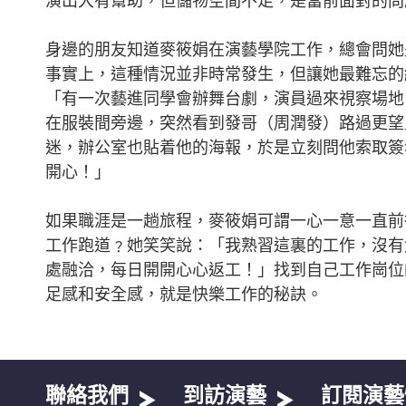
身邊的朋友知道麥筱娟在演藝學院工作，總會問她
事實上，這種情況並非時常發生，但讓她最難忘的
「有一次藝進同學會辦舞台劇，演員過來視察場地
在服裝間旁邊，突然看到發哥（周潤發）路過更望
迷，辦公室也貼着他的海報，於是立刻問他索取簽
開心！」
如果職涯是一趟旅程，麥筱娟可謂一心一意一直前
工作跑道﹖她笑笑說：「我熟習這裏的工作，沒有
處融洽，每日開開心心返工！」找到自己工作崗位
足感和安全感，就是快樂工作的秘訣。
聯絡我們
到訪演藝
訂閱演藝