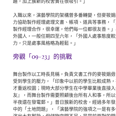
趣，加上簇新的校舍實在很吸引。」
入職以來，演藝學院的架構曾多番轉變，但麥筱娟
力協助製作經理處理文書、帳項、道具等事務，「
製作經理合作，很幸運，他們每一位都很友善。」
外國人，一般任期四至六年，「外國人處事態度較
力，只是處事風格略為輕鬆。」
旁觀「09-23」的挑戰
舞台製作以工時長見稱，負責文書工作的麥筱娟毋須
受到學生的壓力，「印象中以前的學生比較成熟，
才重返校園；現時大部分學生在中學畢業後直接入
友』，而舞台製作需要照顧後台所有人和事，所以
半夜還在發電郵。」昔日簇新的校舍，經過多年發
中的「土地問題」，「演藝學院的強項之一是有多
演出大有幫助，但儲物空間不足，是當前面對的問