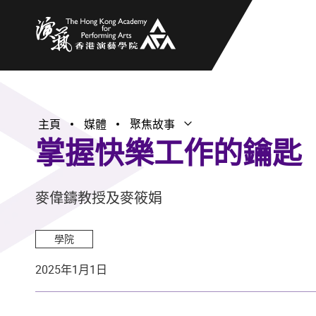
香港演藝學院
主頁
媒體
聚焦故事
打開子選單
關閉子選單
掌握快樂工作的鑰匙
麥偉鑄教授及麥筱娟
學院
2025年1月1日