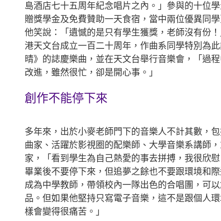
島酒店七十五周年紀念唱片之內。」參與的十位學
贈獎學金及免費贊助一天食宿，當中兩位優異同學
他笑說：「遺憾的是只有學生獲獎，老師沒有份！
港天文台成立一百二十周年，作曲系同學特別為此
晴》的誌慶樂曲，並在天文台舉行音樂會，「過程
改進，雖然很忙，卻是開心事。」
創作不能停下來
多年來，出於小麥老師門下的音樂人不計其數，包
曲家、活躍於影視圈的配樂師、大學音樂系講師，
家，「看到學生為自己熱愛的事去拼搏，我很欣慰
畢業後不要停下來，但追夢之餘也不要跟環境和際
成為中學教師，帶領校內一隊出色的合唱團，可以
品。但如果他堅持只寫電子音樂，這不是跟個人環
樣會變得很痛苦。」