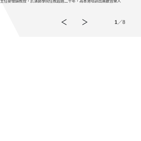
主任麥偉鑄教授，於演藝學院任教超過二十年，為本港培訓出無數音樂人
麥教
1
／8