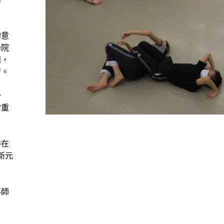
的意
學院
題，
習。
一
常重
待在
新元
導師