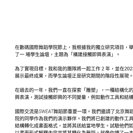
在數碼國際舞蹈學院節上，我根據我的獨立研究項目，
了一 場學生論壇，主題為「構建接觸即興表演」。
為了實現目標，我和我的團隊將一起工作 2 年，並在2023
展示最終成果，而學生論壇正是研究期間的階段性展現
在過去的一年，我們一直在探索「雕塑」，一種結構化
興表演，測試接觸即興的不同變量，例如動作工具和結
國際交流是
SWEAT
舞蹈節重要一環。我們邀請了北京舞
院的同學作為我們的演示夥伴。我們將已創建的動作工
結構轉化成書面格式，並將其送給當地學生。試驗他們
以書面形式解釋內容並將其轉化為舞蹈。就像你讀了一