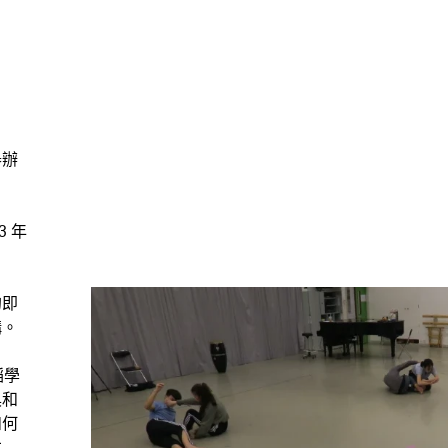
舉辦
 年
。
的即
構。
蹈學
具和
如何
本