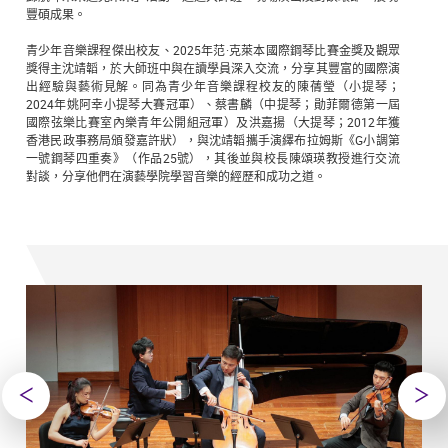
豐碩成果。
青少年音樂課程傑出校友、2025年范·克萊本國際鋼琴比賽金獎及觀眾
獎得主沈靖韜，於大師班中與在讀學員深入交流，分享其豐富的國際演
出經驗與藝術見解。同為青少年音樂課程校友的陳蒨瑩（小提琴；
2024年姚阿幸小提琴大賽冠軍）、蔡書麟（中提琴；勛菲爾德第一屆
國際弦樂比賽室內樂青年公開組冠軍）及洪嘉揚（大提琴；2012年獲
香港民政事務局頒發嘉許狀），與沈靖韜攜手演繹布拉姆斯《G小調第
一號鋼琴四重奏》（作品25號），其後並與校長陳頌瑛教授進行交流
對談，分享他們在演藝學院學習音樂的經歷和成功之道。