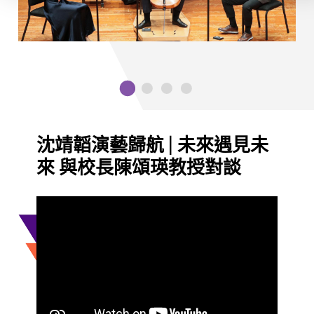
沈靖韜演藝歸航 | 未來遇見未
來 與校長陳頌瑛教授對談