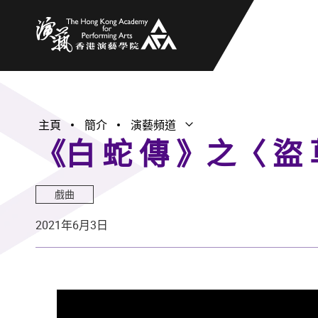
香港演藝學院
主頁
簡介
演藝頻道
打開子選單
關閉子選單
《白 蛇 傳 》之〈 盜 
戲曲
2021年6月3日