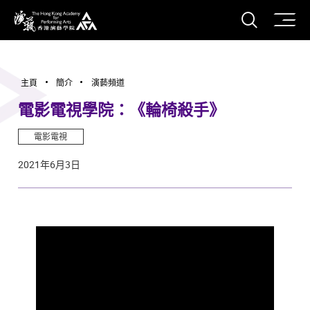
打開搜
香港演藝學院
主頁
簡介
演藝頻道
電影電視學院：《輪椅殺手》
電影電視
2021年6月3日