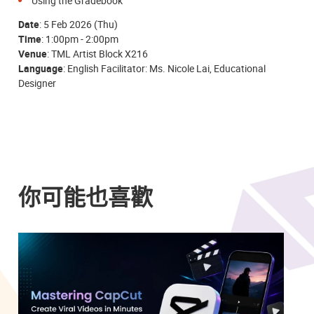
Using the Gradebook
Date
: 5 Feb 2026 (Thu)
Time
: 1:00pm - 2:00pm
Venue
: TML Artist Block X216
Language
: English Facilitator: Ms. Nicole Lai, Educational
Designer
你可能也喜歡