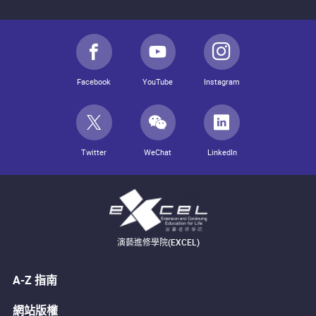
Facebook
YouTube
Instagram
Twitter
WeChat
LinkedIn
演藝進修學院(EXCEL)
A-Z 指南
網站版權