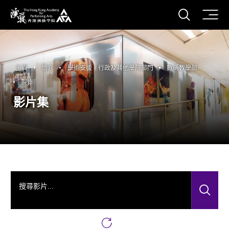
打開搜
香港演藝學院
主頁
簡介
學術支援、行政及其他學院部門
數碼教學部
製作
影片集
搜尋影片...
搜