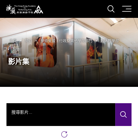
打開搜
香港演藝學院
主頁
簡介
學術支援、行政及其他學院部門
數碼教學部
製作
影片集
搜尋影片...
搜