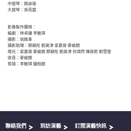
中提琴：姚詠瑜
大提琴：吳苑霆
影像製作團隊：
編劇：林卓謙 李敏琪
攝影：翁銘夆
攝影助理：蔡穎彤 劉昊津 梁嘉晉 麥峻朗
燈光：梁嘉晉 麥峻朗 蔡穎彤 劉昊津 何頌然 陳政熙 劉雪瑩
收音：麥峻朗
剪接：李敏琪 鐘柏朗
聯絡我們
到訪演藝
訂閱演藝快訊