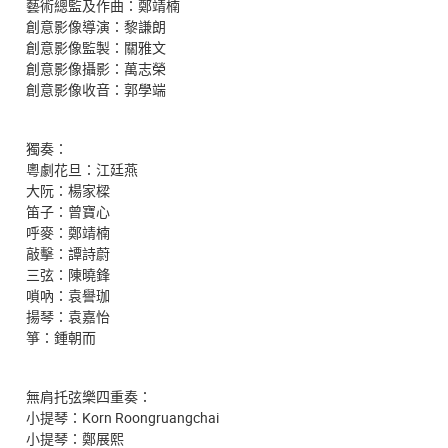
藝術總監及作曲：鄭靖楠
創意影像導演：黎謙朗
創意影像監製：關雅文
創意影像攝影：萬志榮
創意影像收音：郭學端
獨奏：
粵劇花旦：江廷燕
大阮：楊家樑
笛子：曾寶心
呼麥：鄭靖楠
敲擊：譚詩蔚
三弦：陳曉鋒
嗩吶：袁譽珈
揚琴：袁嘉怡
箏：鍾朝而
無肩托弦樂四重奏：
小提琴：Korn Roongruangchai
小提琴：鄭展熙