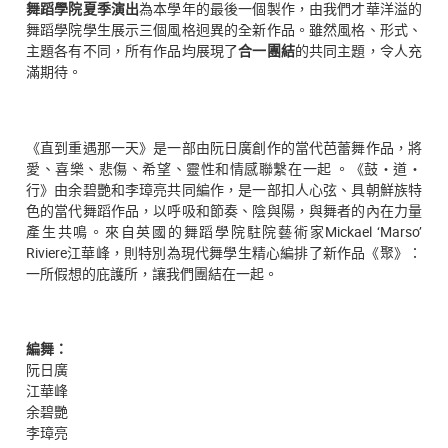
舞蹈學院夏季演出
為本學年的最後一個製作，由我們才華洋溢的
舞蹈學院學生展示三個風格迥異的全新作品。雖然風格、形式、
主題各有不同，所有作品均展現了
合一團結
的共同主題，令人充
滿期待。
《直到重遇那一天》是一部由阮日廣創作的當代芭蕾舞作品，將
愛、喜樂、悲傷、希望、靈性和情感聯繫在一起 。《鼓‧道‧
行》由余碧艷和李璋亮共同編作，是一部扣人心弦、具朝鮮族特
色的當代舞蹈作品，以呼吸和節奏、陰與陽，與舞者的內在力量
產生共鳴。來自英國的舞蹈學院駐院藝術家Mickael ‘Marso’
Riviere江華峰，則特別為現代舞學生精心編排了新作品《聚》：
一所假想的庇護所，讓我們團結在一起。
編舞：
阮日廣
江華峰
余碧艷
李璋亮