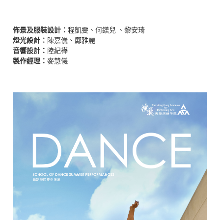
佈景及服裝設計：
程凱雯
、
何鎂兒
、
黎安琦
燈光設計：
陳嘉儀、鄺雅麗
音響設計：
陸紀樺
製作經理：
麥慧儀