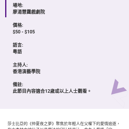
場地:
廖湯慧靄戲劇院
價格:
$50 - $105
語言:
粵語
主持人:
香港演藝學院
備註:
此節目內容適合12歲或以上人士觀看。
莎⼠比亞的《仲夏夜之夢》聚焦於年輕⼈在⽗權下的愛情追逐，