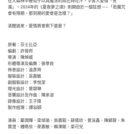
在⼤森林中被仙⼦以具魔法的邱比特花汁，令各⼈愛情「完
滿」。2024年的《夏夜夢之頌》則開啟於⼀個狂想 ——「若魔咒
會有限期，那到期的愛會是怎樣？」
清醒過來，愛情將會剩下甚麼？
原著：莎士比亞
編劇：許晉邦
導演：陳焯威
形體導演及編舞：張學良
佈景設計：溫彥齊
服裝設計：巫嘉敏
副服裝設計：李悅潔
燈光設計：曾碧琳
音響設計及作曲：陳承浚
錄像設計：王子煒
製作經理：譚溢
𩓙
演員：鄺潤輝、梁倬瑜、吳嘉韜、薛倩欣、曾泳鑫、陳穎蓉、朱
寶澄、鍾皓信、麥嘉敏、賴澤銘、梁可兒