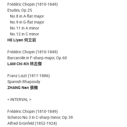
Frédéric Chopin (1810-1849)
Etudes, Op.25
No.8 in A-flat major
No.9 in G-flat major
No.11 in A minor
No.12 in C minor
HE Liyan 何立岩
Frédéric Chopin (1810-1849)
Barcarolle in F-sharp major, Op.60
LAM Chi-Kit 林志傑
Franz Liszt (1811-1886)
Spanish Rhapsody
ZHANG Nan 張楠
< INTERVAL >
Frédéric Chopin (1810-1849)
Scherzo No.3 in C-sharp minor, Op.39
Alfred Grünfeld (1852-1924)