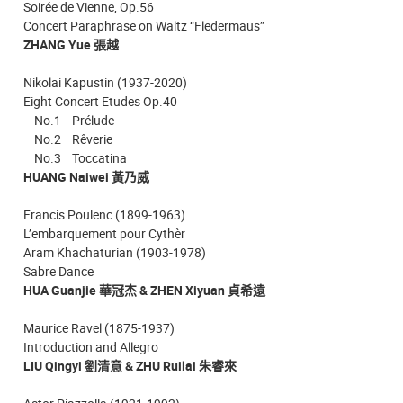
Soirée de Vienne, Op.56
Concert Paraphrase on Waltz “Fledermaus”
ZHANG Yue 張越
Nikolai Kapustin (1937-2020)
Eight Concert Etudes Op.40
No.1 Prélude
No.2 Rêverie
No.3 Toccatina
HUANG Naiwei 黃乃威
Francis Poulenc (1899-1963)
L’embarquement pour Cythèr
Aram Khachaturian (1903-1978)
Sabre Dance
HUA Guanjie 華冠杰 & ZHEN Xiyuan 貞希遠
Maurice Ravel (1875-1937)
Introduction and Allegro
LIU Qingyi 劉清意 & ZHU Ruilai 朱睿來