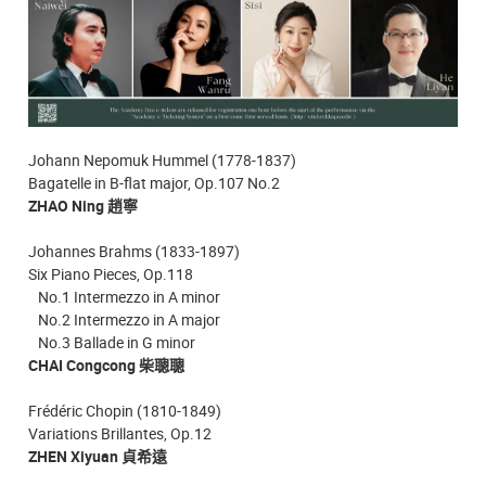
Johann Nepomuk Hummel (1778-1837)
Bagatelle in B-flat major, Op.107 No.2
ZHAO Ning 趙寧
Johannes Brahms (1833-1897)
Six Piano Pieces, Op.118
No.1 Intermezzo in A minor
No.2 Intermezzo in A major
No.3 Ballade in G minor
CHAI Congcong 柴聰聰
Frédéric Chopin (1810-1849)
Variations Brillantes, Op.12
ZHEN Xiyuan 貞希遠