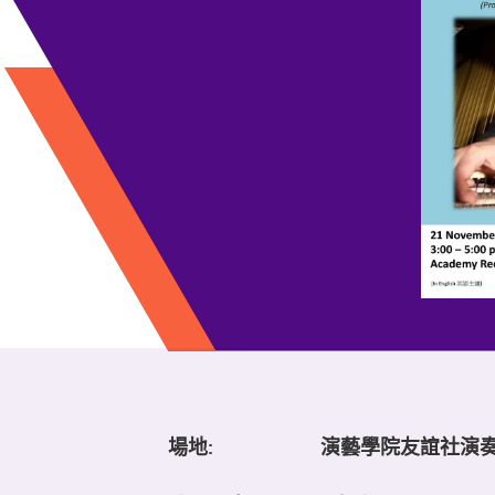
場地:
演藝學院友誼社演