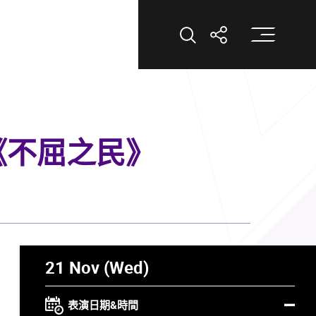
打
打開搜索
打開分享
的《不屈之民》
21 Nov (Wed)
表演日期&時間