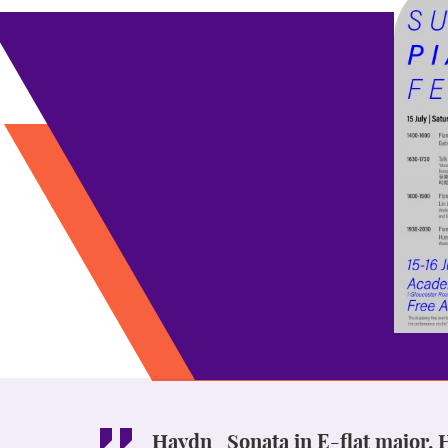
Haydn Sonata in E-flat major, 