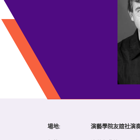
場地:
演藝學院友誼社演