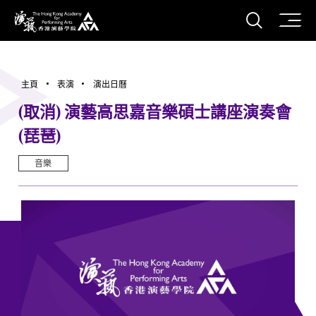
打開搜
香港演藝學院
主頁
表演
演出日曆
(取消) 演藝高思嘉音樂碩士講座演奏會
(琵琶)
音樂