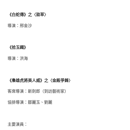
《白蛇傳》之〈盜草〉
導演：邢金沙
《拾玉鐲》
導演：洪海
《梟雄虎將美人威》之〈金殿爭鋒〉
客席導演：新劍郎（到訪藝術家）
協排導演：鄒麗玉、劉麗
主要演員：