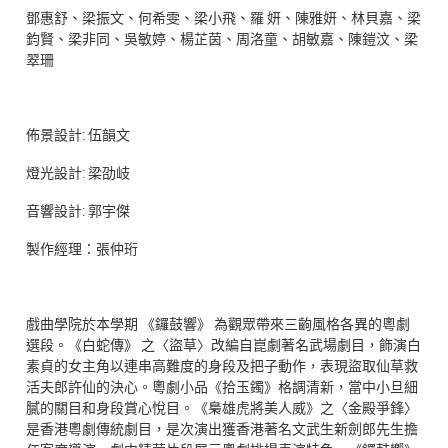
鄧惠舒、梁振文、何希雯、梁小飛、羅 妍、陳雅妍、林貝嘉、梁
鈞賢、梁非同、吳敏婷、楊芷茵、周洛童、胡敏嘉、陳鎧汶、梁
翠珊
佈景設計: 伍韻文
燈光設計: 梁劭岐
音響設計: 郭宇傑
製作經理：張仲珩
戲曲學院於本學期 《鑼鼓響》 為觀眾帶來三齣風格各異的粵劇
選段。《白蛇傳》 之〈盜草〉改編自崑劇著名武場劇目，飾演白
素貞的女主角以連串高難度的身段及把子動作，表現盜取仙草救
活夫郎許仙的決心。粵劇小品《拾玉鐲》格調清新，當中小旦細
膩的關目和身段賞心悅目。《梟雄虎將美人威》之〈金殿爭鋒〉
是香港粵劇傳統劇目，是次演出獲香港著名文武生新劍郎先生擔