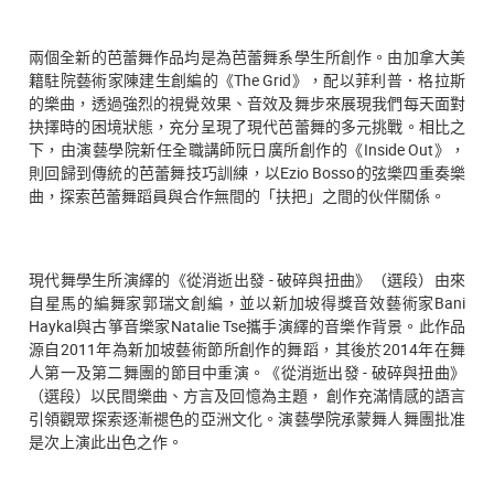
兩個全新的芭蕾舞作品均是為芭蕾舞系學生所創作。由加拿大美
籍駐院藝術家陳建生創編的《The Grid》，配以菲利普．格拉斯
的樂曲，透過強烈的視覺效果、音效及舞步來展現我們每天面對
抉擇時的困境狀態，充分呈現了現代芭蕾舞的多元挑戰。相比之
下，由演藝學院新任全職講師阮日廣所創作的《Inside Out》，
則回歸到傳統的芭蕾舞技巧訓練，以Ezio Bosso的弦樂四重奏樂
曲，探索芭蕾舞蹈員與合作無間的「扶把」之間的伙伴關係。
現代舞學生所演繹的《從消逝出發 - 破碎與扭曲》（選段）由來
自星馬的編舞家郭瑞文創編，並以新加坡得獎音效藝術家Bani
Haykal與古箏音樂家Natalie Tse攜手演繹的音樂作背景。此作品
源自2011年為新加坡藝術節所創作的舞蹈，其後於2014年在舞
人第一及第二舞團的節目中重演。《從消逝出發 - 破碎與扭曲》
（選段）以民間樂曲、方言及回憶為主題， 創作充滿情感的語言
引領觀眾探索逐漸褪色的亞洲文化。演藝學院承蒙舞人舞團批准
是次上演此出色之作。