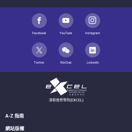
Facebook
YouTube
Instagram
Twitter
WeChat
LinkedIn
演藝進修學院(EXCEL)
A-Z 指南
網站版權