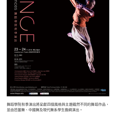
舞蹈學院秋季演出將呈獻四個風格與主題截然不同的舞蹈作品，
並由芭蕾舞、中國舞及現代舞系學生擔綱演出。