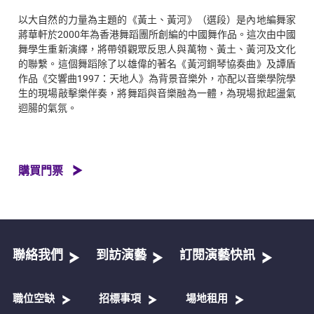
以大自然的力量為主題的《黃土、黃河》（選段）是內地編舞家
蔣華軒於2000年為香港舞蹈團所創編的中國舞作品。這次由中國
舞學生重新演繹，將帶領觀眾反思人與萬物、黃土、黃河及文化
的聯繫。這個舞蹈除了以雄偉的著名《黃河鋼琴協奏曲》及譚盾
作品《交響曲1997：天地人》為背景音樂外，亦配以音樂學院學
生的現場敲擊樂伴奏，將舞蹈與音樂融為一體，為現場掀起盪氣
迴腸的氣氛。
購買門票
聯絡我們
到訪演藝
訂閱演藝快訊
職位空缺
招標事項
場地租用