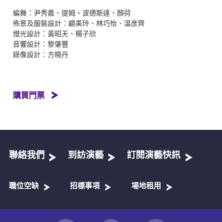
編舞：尹秀嘉、提姆・波德斯達、顏荷
佈景及服裝設計：顧美玲、林巧怡、溫彦齊
燈光設計：黃昭天、楊子欣
音響設計：黎肇豐
錄像設計：方曉丹
購買門票
聯絡我們
到訪演藝
訂閱演藝快訊
職位空缺
招標事項
場地租用