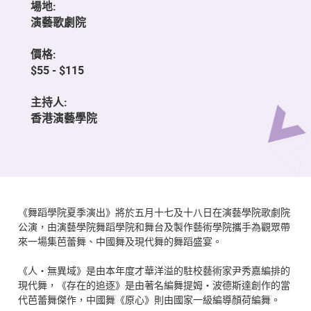
場地:
演藝歌劇院
價格:
$55 - $115
主持人:
香港演藝學院
《舞蹈學院夏季演出》將於五月十七及十八日在演藝學院歌劇院
公演，由演藝學院舞蹈學院和舞台及製作藝術學院攜手為觀眾帶
來一場集芭蕾舞、中國舞及現代舞的舞蹈盛宴。
《人・無異域》是由本年度才華洋溢的駐校藝術家尹秀嘉編排的
現代舞，《存在的追逐》是由著名編舞提姆・波德斯達創作的當
代芭蕾舞傑作，中國舞《原心》則由國家一級編導顏荷編舞。