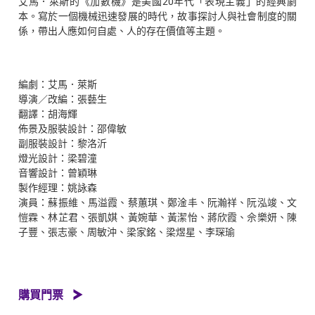
艾馬．萊斯的
《加數機》是美國20年代「表現主義」的經典劇
本。寫於一個機械迅速發展的時代，故事探討人與社會制度的關
係，帶出人應如何自處、人的存在價值等主題。
編劇：艾馬．萊斯
導演／改編：張藝生
翻譯：胡海輝
佈景及服裝設計：邵偉敏
副服裝設計：黎洛沂
燈光設計：梁碧潼
音響設計：曾穎琳
製作經理：姚詠森
演員：蘇振維、馬溢霞、蔡蕙琪、鄭淦丰、阮瀚祥、阮泓竣、文
愷霖、林芷君、張凱娸、黃婉華、黃潔怡、蔣欣霞、佘樂妍、陳
子豐、張志豪、周敏沖、梁家銘、梁煜星、李琛瑜
購買門票