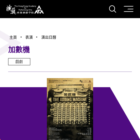
打開搜
香港演藝學院
主頁
表演
演出日曆
加數機
戲劇