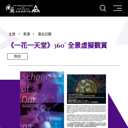
打開搜
香港演藝學院
主頁
表演
演出日曆
《一花一天堂》360° 全景虛擬觀賞
舞蹈