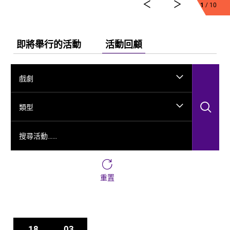
弘法、玄奘西行求法嘅跨時空故事，將龜茲千年嘅文化
1
/ 10
演變透過舞台呈現出來。
今次舞劇《龜茲》雲集一班頂尖藝術工作者，由佟睿睿
出任總編導，文史學者韓子勇擔任編劇；創作團隊仲包
即將舉行的活動
活動回顧
括製作人李東、作曲家郭思達、執行編導何滔同王彭、
舞台美術設計秦立運、服裝設計陽東霖、視覺總監王
涵，以及編導李宏鈞、魏威、古力加娜提·沙塔爾、付陽
戲劇
雪，仲有多媒體設計胡天驥、燈光設計劉釗、造型設計
徐彬同道具設計雷鵬等一眾內地資深藝術家。今次演出
搜
陣容，以新疆藝術劇院歌舞團同新疆師範大學年輕舞者
類型
為骨幹，聯同內地出色嘅青年舞蹈家同台演出。
搜尋活動……
重置
18
03