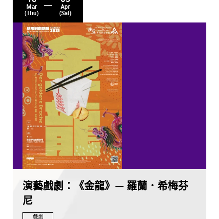
Mar
Apr
(Thu)
(Sat)
演藝戲劇：《金龍》— 羅蘭．希梅芬
尼
戲劇