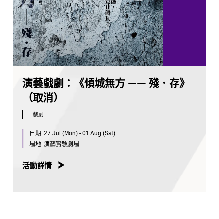
演藝戲劇：《傾城無方 —— 殘．存》
（取消）
戲劇
日期:
27 Jul (Mon) - 01 Aug (Sat)
場地:
演藝實驗劇場
活動詳情