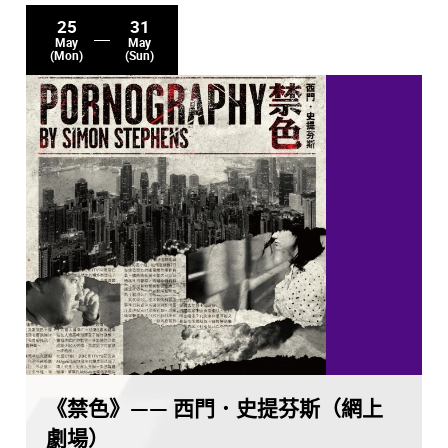
25
31
May
May
(Mon)
(Sun)
《禁色》—— 西門．史提芬斯（網上
劇場）