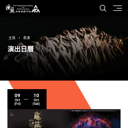
打開搜
香港演藝學院
主頁
表演
演出日曆
09
10
Oct
Oct
(Fri)
(Sat)