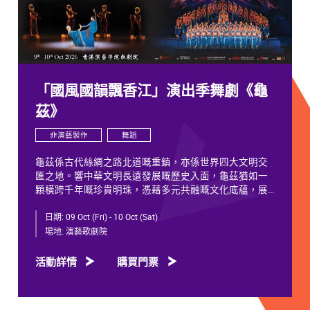
「國風國韻飄香江」演出季舞劇《龜
茲》
非演藝製作
舞蹈
龜茲係古代絲綢之路北道嘅重鎮，亦係世界四大文明交
匯之地。響中華文明長遠發展嘅歷史入面，龜茲猶如一
顆橫跨千年嘅珍貴明珠，憑藉多元共融嘅文化底蘊，展
現獨特韻致，綻放歷久不衰嘅光彩。
日期:
09 Oct (Fri) - 10 Oct (Sat)
千年以來，龜茲文化承載住歷代各族人士嘅足跡同情
場地:
演藝歌劇院
誼。無論係石窟壁畫當中身着西域服飾嘅供養人物，抑
或是「蘇幕遮」盛會入面各族民眾嘅舞姿，充分體現各
活動詳情
購買門票
族交融共生、彼此相融嘅關係，既是新疆歷史文化嘅真
實寫照，亦印證咗中華文明多元一體嘅發展特質。舞劇
《龜茲》就沿住呢段歷史足跡創作，透過鳩摩羅什東來