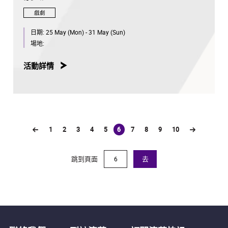
戲劇
日期:
25 May (Mon) - 31 May (Sun)
場地:
活動詳情
1
2
3
4
5
6
7
8
9
10
(current)
跳到頁面
去