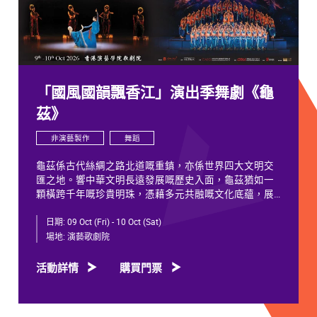
「國風國韻飄香江」演出季舞劇《龜
茲》
非演藝製作
舞蹈
龜茲係古代絲綢之路北道嘅重鎮，亦係世界四大文明交
匯之地。響中華文明長遠發展嘅歷史入面，龜茲猶如一
顆橫跨千年嘅珍貴明珠，憑藉多元共融嘅文化底蘊，展
現獨特韻致，綻放歷久不衰嘅光彩。
日期:
09 Oct (Fri) - 10 Oct (Sat)
千年以來，龜茲文化承載住歷代各族人士嘅足跡同情
場地:
演藝歌劇院
誼。無論係石窟壁畫當中身着西域服飾嘅供養人物，抑
或是「蘇幕遮」盛會入面各族民眾嘅舞姿，充分體現各
活動詳情
購買門票
族交融共生、彼此相融嘅關係，既是新疆歷史文化嘅真
實寫照，亦印證咗中華文明多元一體嘅發展特質。舞劇
《龜茲》就沿住呢段歷史足跡創作，透過鳩摩羅什東來