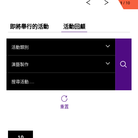
弘法、玄奘西行求法嘅跨時空故事，將龜茲千年嘅文化
1
/ 10
演變透過舞台呈現出來。
今次舞劇《龜茲》雲集一班頂尖藝術工作者，由佟睿睿
出任總編導，文史學者韓子勇擔任編劇；創作團隊仲包
即將舉行的活動
活動回顧
括製作人李東、作曲家郭思達、執行編導何滔同王彭、
舞台美術設計秦立運、服裝設計陽東霖、視覺總監王
涵，以及編導李宏鈞、魏威、古力加娜提·沙塔爾、付陽
活動類別
雪，仲有多媒體設計胡天驥、燈光設計劉釗、造型設計
徐彬同道具設計雷鵬等一眾內地資深藝術家。今次演出
搜
陣容，以新疆藝術劇院歌舞團同新疆師範大學年輕舞者
演藝製作
為骨幹，聯同內地出色嘅青年舞蹈家同台演出。
搜尋活動……
重置
10