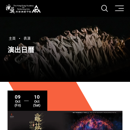
打開搜
香港演藝學院
主頁
表演
演出日曆
09
10
Oct
Oct
(Fri)
(Sat)