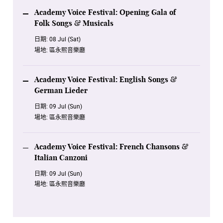
Academy Voice Festival: Opening Gala of
Folk Songs & Musicals
日期:
08 Jul (Sat)
場地:
區永熙音樂廳
Academy Voice Festival: English Songs &
German Lieder
日期:
09 Jul (Sun)
場地:
區永熙音樂廳
Academy Voice Festival: French Chansons &
Italian Canzoni
日期:
09 Jul (Sun)
場地:
區永熙音樂廳