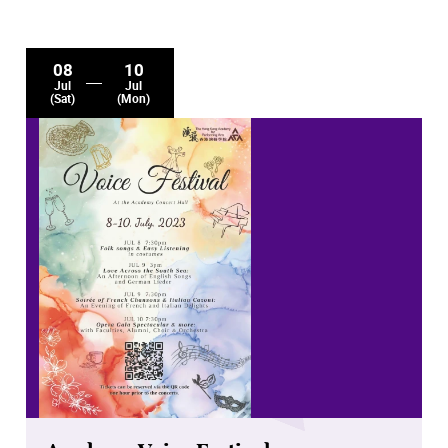
08
10
Jul
Jul
(Sat)
(Mon)