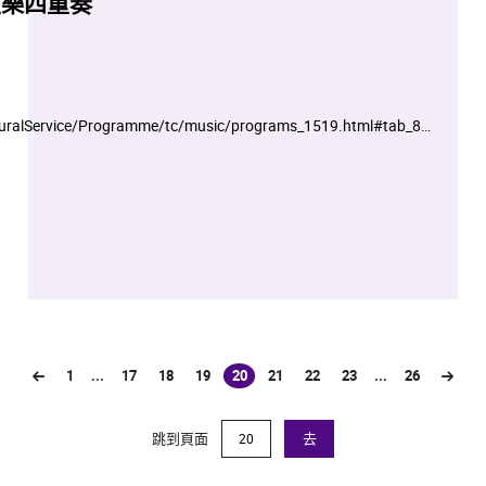
弦樂四重奏
turalService/Programme/tc/music/programs_1519.html#tab_8_0
記,先到先得
1
...
17
18
19
20
21
22
23
...
26
(current)
跳到頁面
去