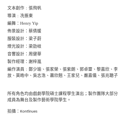
文本創作﹕張飛帆
導演﹕冼振東
編舞：Henry Yip
佈景設計：蔡倩媛
服裝設計：梁子蔚
燈光設計：梁劭岐
音響設計：周健華
製作經理：謝梓嵐
編作演員﹕鄭少瑜、張家榮、張紫朗、郭卓靈、黎嘉欣、李
放、莫皓中、吳志浩、蕭欣翹、王家兒、嚴嘉儀、張兆聰子
所有角色均由戲劇學院碩士課程學生演出；製作團隊大部分
成員為舞台及製作藝術學院學生。
拍攝：
Kontinues