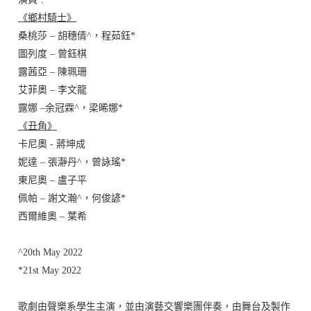
《鄉村騎士》
桑桃莎 – 胡穗倩^，程茹鈺*
圖列度 – 曾鈺棋
露茜亞 – 陳珮珊
艾菲奧 – 李文龍
露娜 –
余冠霖
^，
梁晞娜
*
《丑角》
卡尼奧 - 蔣坤成
妮達 – 張瀞丹^，曾詠瑤*
東尼奧 – 盧子平
佩帕 – 謝文瀚^，何俊諺*
西爾維奧 – 葉希
^20th May 2022
*21st May 2022
歌劇由聲樂系學生主演，並由演藝交響樂團伴奏，由舞台及製作