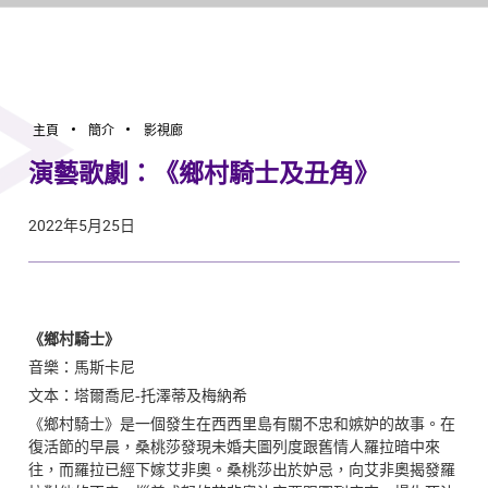
打開搜
香港演藝學院
主頁
簡介
影視廊
演藝歌劇：《鄉村騎士及丑角》
2022年5月25日
《鄉村騎士》
音樂：馬斯卡尼
文本：塔爾喬尼-托澤蒂及梅納希
《鄉村騎士》是一個發生在西西里島有關不忠和嫉妒的故事。在
復活節的早晨，桑桃莎發現未婚夫圖列度跟舊情人羅拉暗中來
往，而羅拉已經下嫁艾非奧。
桑桃莎
出於妒忌，向
艾
非奧揭發羅