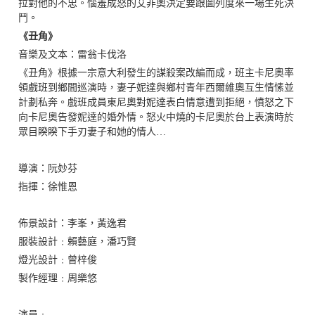
拉對他的不忠。惱羞成怒的
艾
非奧決定要跟
圖列度
來一場生死決
鬥。
《丑角》
音樂及文本：雷翁卡伐洛
《丑角》根據一宗意大利發生的謀殺案改編而成，班主卡尼奧率
領戲班到鄉間巡演時，妻子妮達與鄉村青年西爾維奧互生情愫並
計劃私奔。戲班成員東尼奧對妮達表白情意遭到拒絕，憤怒之下
向卡尼奧告發妮達的婚外情。怒火中燒的卡尼奧於台上表演時於
眾目睽睽下手刃妻子和她的情人…
導演：阮妙芬
指揮：徐惟恩
佈景設計：李峯，黃逸君
服裝設計﹕賴藝庭，潘巧賢
燈光設計﹕曾梓俊
製作經理﹕周樂悠
演員﹕