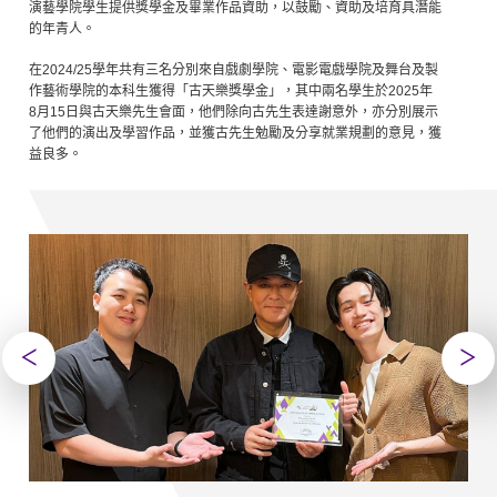
演藝學院學生提供獎學金及畢業作品資助，以鼓勵、資助及培育具潛能
的年青人。
在
2024/25
學年共有三名分別來自戲劇學院、電影電戲學院及舞台及製
作藝術學院的本科生獲得「古天樂獎學金」，其中兩名學生於
2025
年
8
月
15
日與古天樂先生會面，他們除向古先生表達謝意外，亦分別展示
了他們的演出及學習作品，並獲古先生勉勵及分享就業規劃的意見，獲
益良多。