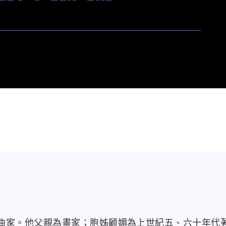
曲家。他父親為畫家；胞姊顧媚為上世紀五、六十年代