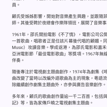
員。
顧氏受姊姊影響，開始對音樂產生興趣，並跟隨
師。其後受聘於夜總會作樂隊領班，展開了音樂事
1961
年，邵氏開拍電影《不了情》，電影公司公
一首歌曲，唱歌者正是任該片幕後代唱的顧媚。
Music
）攻讀音樂。學成返港，為邵氏電影和嘉禾
亞洲電影節「最佳電影歌曲」等獎項。
1967
年無
伴奏。
隨後專注於電視劇主題曲創作，
1974
年為劇集《
曲改變了當時以改編外語歌曲為主的現象，粵語
除繼續創作劇集主題曲外，亦參與廣告音樂創作。
多年來，顧氏的歌曲創作量逾一千二百首，包括
記》等，皆為家傳戶曉之電視劇集主題曲。