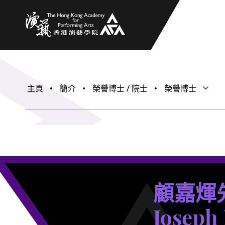
香港演藝學院
主頁
簡介
榮譽博士 / 院士
榮譽博士
打開子
關閉子
顧嘉煇
Joseph