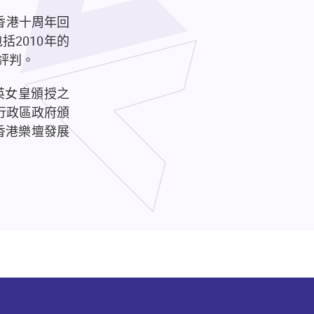
香港十周年回
包括
2010
年的
評判。
英女皇頒授之
行政區政府頒
香港樂壇發展