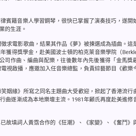
菲律賓籍音樂人學習鋼琴，很快已掌握了演奏技巧，遂開
業的生涯。
開徵求電影歌曲，結果其作品《夢》被揀選成為插曲。這
同年獲得獎學金，赴美國波士頓的柏克萊音樂學院（
Berkl
公司作曲、編曲與配樂，往後數年內先後獲得「金馬獎
線電視啟播，應邀加入任音樂總監，負責綜藝節目《歡樂
啼笑姻緣》所寫之同名主題曲大受歡迎，掀起了香港流行
流行曲逐漸成為本地樂壇主流。
1981
年顧氏再度赴美進修
與已故填詞人黃霑合作的《狂潮》、《家變》、《奮鬥》