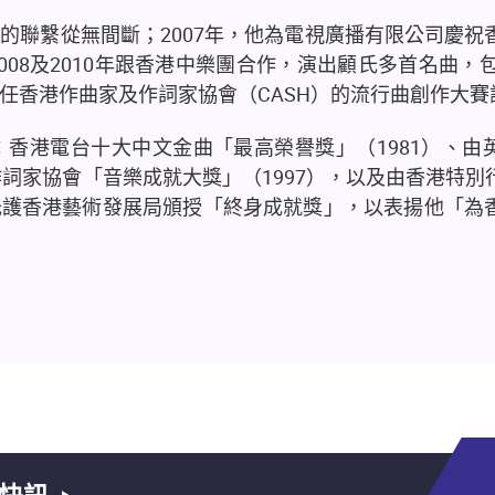
界的聯繫從無間斷；
2007
年，他為電視廣播有限公司慶祝
008
及
2010
年跟香港中樂團合作，演出顧氏多首名曲，
任香港作曲家及作詞家協會（
CASH
）的流行曲創作大賽
：香港電台十大中文金曲「最高榮譽獎」（
1981
）、由
作詞家協會「音樂成就大獎」（
1997
），以及由香港特別
氏護香港藝術發展局頒授「終身成就獎」，以表揚他「為