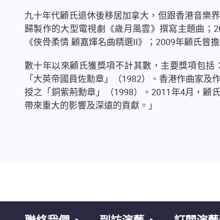
九十年代顧氏退休後移居加拿大，但跟香港音樂
歸製作的大型電視劇《歲月風雲》撰寫主題曲；
2
《俠骨柔情
.
顧嘉煇名曲精選
II
》；
2009
年顧氏曾擔
數十年以來顧氏獲獎項不計其數，主要獎項包括
「大英帝國員佐勳章」（
1982
）、香港作曲家及
授之「銅紫荊勳章」（
1998
）。
2011
年
4
月，顧
帶來重大的影響及深遠的貢獻。」