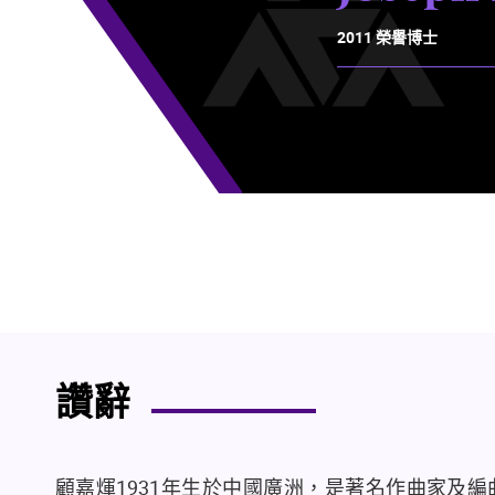
2011 榮譽博士
讚辭
顧嘉煇
1931
年生於中國廣洲，是著名作曲家及編