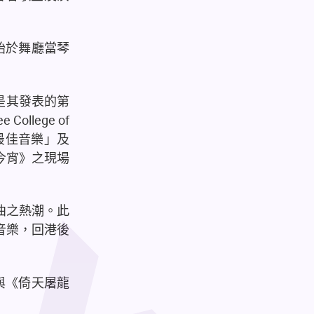
始於舞廳當琴
是其發表的第
ee College of
最佳音樂」及
今宵》之現場
曲之熱潮。此
音樂，回港後
與《倚天屠龍