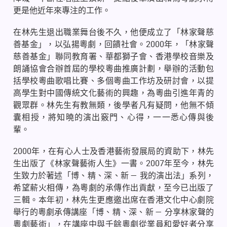
更是他近年來專注的工作。
在林先生退出職業舞台後不久，他便成立了「林家聲慈
善基金」，以弘揚粵劇，回饋社會。
2000
年，「林家聲
慈善基金」聯同教育署、華都獅子會、香港學校音樂及
朗誦協會合辦首屆的學校粵曲推廣計劃，舉辦的活動包
括學校粵曲歌唱比賽、多個粵曲工作坊及研討會，以提
高學生對中國傳統文化藝術的興趣，為粵曲引進年青的
觀眾群。林先生有教無類，後學者凡有疑問，他無不傾
囊相授，將知曉的演出竅門、心得，一一悉心傳與後
輩。
2000
年，在有心人士及香港藝術發展局的資助下，林先
生出版了《林家聲藝術人生》一書。
2007
年至今，林先
生致力於著述「博、精、深、新
—
我的演出法」系列，
希望薪火相傳，為粵劇的承傳作出貢獻，至今已出版了
三輯。本年初，林先生更應邀出席在香港文化中心劇院
舉行的粵劇承傳講座「博、精、深、新
—
分享林家聲的
粵劇藝術」，在講座中與千餘粵劇從業員和愛好者分享