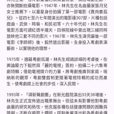
亦無間斷拍攝電影。
1947
年，林先生在名曲藝家張月兒
女士推薦下，以童星身份拍攝了第一部電影《賣肉養孤
兒》。從四七至六七年間演出的電影達
307
部，片種包括
戲曲、武俠、時裝、和民初等。六十年代初，林先生在
電影方面可謂紅透半邊天，四條院線中曾出現三線同時
放映他三套不同的影片。
1967
年，林先生演完最後一部
電影《李師師》後，毅然退出影圈，全身投入粵劇表演
藝術，以實現他的理想。
1975
年，適藉粵劇低潮，林先生經過詳細的考慮後，在
輿論壓力下毅然與「麗的電視」簽約，拍攝二十六集粵
劇特輯；借助電視媒介的力量，將粵劇推廣到家庭，吸
納新的觀眾，粵劇雙戲制更隨著電視特輯的成功而產
生，使粵劇趕上社會的步伐，深入民間。
1993
年，「頌新聲劇團」在新光戲院演出
33
天
38
場後，
林先生正式宣佈退出職業舞台。但這未有影響他對粵劇
曲藝的研究和熱忱，他克服各種包括健康問題的困難與
障礙，不斷在唱腔上鑽研。提點後輩演出和為粵劇承傳