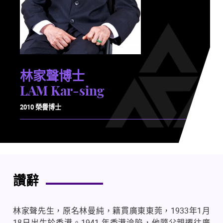
林家聲博士
LAM Kar-sing
2010 榮譽博士
讚辭
林家聲先生，原名林曼純，籍貫廣東東莞，
1933
年
1
月
18
日出生於香港。
1941
年香港淪陷，他隨父親遷往廣