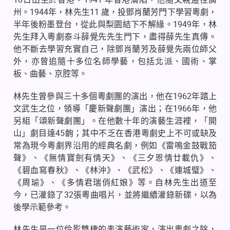
州。
1944
年，林先生
11
歲，投鄧肖蘭芳門下學習粵劇，
半年後粉墨登台，從此與梨園結下不解緣。
1949
年，林
先生拜入粵劇泰斗薛覺先先生門下，盡得薛先生真傳。
他不斷去學習充實自己，除鄧肖蘭芳及薛覺先兩位師父
外，亦曾追隨十多位名師學藝，包括北派、國術、掌
板、曲藝、京腔等。
林先生曾參與三十多個粵劇團的演出，他在
1962
年踏上
文武生之位，領導「慶新聲劇團」演出；在
1966
年，他
另組「頌新聲劇團」。在他數十年的演藝生涯裡，「開
山」劇目達
45
齣；其中不乏在香港粵劇史上不可或缺及
常為現今粵劇界沿用的經典名劇，例如《雷鳴金鼓戰笳
聲》、《無情寶劍有情天》、《三夕恩情廿載仇》、
《碧血寫春秋》、《林沖》、《武松》、《連城璧》、
《周瑜》、《多情君瑞俏紅娘》等。自林先生出道至
今，已灌錄了
32
張粵曲唱片，並將繼續灌錄新碟，以為
後學示範參考。
林先生是一位伶影雙棲的表演藝術家，演出粵劇之餘，