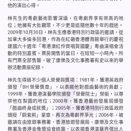
他的演出心得。
林先生的粵劇藝術影響深遠，在粵劇界享有崇高的地
位；他擁有大批觀眾，不少更是追隨他數十年的戲迷。
2009
年
10
月
30
日，林先生應香港特別行政區的邀請，從
加拿大多倫多回港，作為在紅磡香港體育館舉行的慶祝
建國六十週年「粵港澳紅伶齊唱賀國慶」粵曲演唱會活
動的特別嘉賓。票房開售的當日，在短短一小時內，所
有門票全部售罄，破了康樂及文化事務署有史以來的舉
辦活動賣座紀錄。
林先生得過不少個人榮譽與獎項：
1981
年，獲港英政府
頒發「
BH
榮譽獎章」，以表揚他對戲曲藝術的貢獻；
1999
年，獲香港演藝學院頒發「榮譽院士」榮銜，以尊
崇他在梨園的地位；
2000
年，獲香港藝術發展局頒發
「戲曲終身成就獎」；
2005
年，獲香港特別行政區政府
頒授「銅紫荊」星章，再次為粵劇界爭光；
2006
年，被
邀請在由旅遊事務署、香港旅遊發展局、康樂及文化事
務署及香港金像獎協會統籌，以表揚香港演藝界傑出人