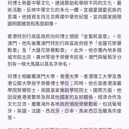
何博士熱愛中華文化，通過贊助和舉辦不同的文化、藝
術活動，反映中華文化的多元一體，宣揚愛國愛民族的
意識。他捐資支持北京興建中華世紀壇，並向國家捐贈
圓明園豬首和馬首銅像。
香港特別行政區政府向何博士頒授「金紫荊星章」。在
澳門，他先後獲澳門特別行政區政府授予「金蓮花榮譽
勳章」及「大蓮花榮譽勳章」。此外，他亦獲內地多個
城市如北京、廣州等授予榮譽市民銜。澳門與葡萄牙分
別有一條大馬路以其名字命名。
何博士相繼獲澳門大學、香港大學、香港理工大學及香
港公開大學授予榮譽博士學位；同時，他也是香港演藝
學院榮譽院士、英國皇家舞蹈學院院士。國際方面，他
因促進港澳繁榮及與其他國家的友好關係、經濟合作及
文化交流，屢獲海外各地政府頒授榮譽勳銜，包括葡萄
牙，英國、法國、西班牙、日本、馬來西亞及羅馬宗座
等。