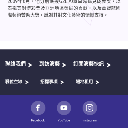
2009
年
6
月，他分別獲授
G2E Asia
卓越遠見成就獎，以
表揚其對博彩業及亞洲地區發展的貢獻，以及萬寶龍國
際藝術贊助大獎，感謝其對文化藝術的慷慨支持。
聯絡我們
到訪演藝
訂閱演藝快訊
職位空缺
招標事項
場地租用
Facebook
YouTube
Instagram