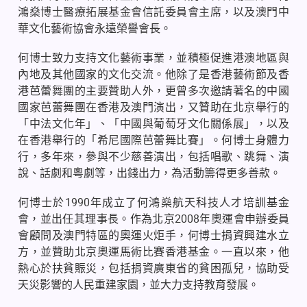
鴻燊博士醫療拓展基金會信託委員會主席，以及澳門中
華文化藝術協會永遠榮譽會長。
何博士致力支持文化藝術事業，並積極促進港澳地區與
內地及其他國家的文化交流。他除了是香港藝術節及香
港芭蕾舞團的主要贊助人外，更曾多次邀請著名的中國
國家芭蕾舞團在香港及澳門演出，又贊助在北京舉行的
「中法文化年」、「中國與葡萄牙文化關係展」，以及
在香港舉行的「希尼國際芭蕾舞比賽」。何博士身體力
行，多年來，參與不少慈善演出，包括唱歌、跳舞、演
說、話劇和粵劇等，出錢出力，為活動籌得更多善款。
何博士於
1990
年成立了何鴻燊航天科技人才培訓基金
會，並出任其理事長。作為北京
2008
年奧運會申辦委員
會顧問及澳門特區的奧運火炬手，何博士捐資興建水立
方，並贊助北京奧運馬術比賽香港基金。一直以來，他
熱心於扶貧賑災，包括捐資廣東省的貧困孤兒，協助受
天災影響的人民重建家園，並大力支持教育發展。