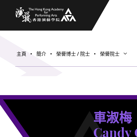
香港演藝學院
主頁
簡介
榮譽博士 / 院士
榮譽院士
打開子
關閉子
車淑梅
Candy