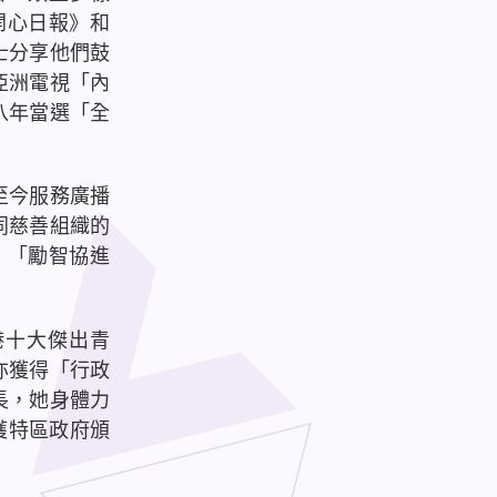
開心日報》和
士分享他們鼓
亞洲電視「內
八年當選「全
至今服務廣播
同慈善組織的
、「勵智協進
港十大傑出青
亦獲得「行政
長，她身體力
月獲特區政府頒