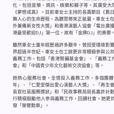
化，包括音樂、資訊、娛樂和親子等。其廣受大
《夢想成真》。目前車女士主持的長壽節目《舊
舞人心的生命歷程，為聽眾帶來正能量。車女士
外兼備新女性大獎」和香港演藝人協會「電台廣
港最受歡迎DJ」第一位，故有「金牌DJ」的美譽
雖然車女士童年經歷過許多艱辛，曾因受環境影
界超過半世紀。車女士在工餘更非常積極參與公
義務工作，包括「香港腎臟基金會」、「義務工
會」和「中國青少年文化藝術交流協會」等。
她熱心服務社會，全情投入義務工作，多個團體
年」、「仁愛堂傑出愛心演藝人大獎」、「再生
長官社區服務獎狀」和「民政事務局局長嘉許計
行積極鼓勵他人參與義務工作，回饋社會。她更於20
發「榮譽勳章」。