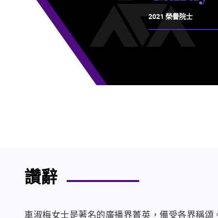
2021 榮譽院士
讚辭
車淑梅女士是著名的廣播界菁英，備受各界稱頌