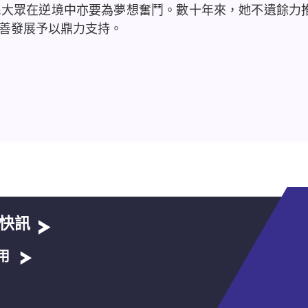
民大眾在逆境中亦要為夢想奮鬥。數十年來，她不遺餘力
善發展予以鼎力支持。
快訊
用