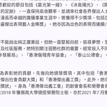
眾歡迎的節目包括《晨光第一線》、《冰島陽光》、《
日的足跡》，一直保持高收聽率，並請來社會各界傑出人
在漫長而卓越的廣播事業生涯中，曾獲得不少獎項，包括
播最傑出表現藝人金棒獎」。她亦因為出色的表現而連續
。
響不能說出純正廣東話，但她一直堅毅向前，追尋夢想，
共及社區服務，她特別關注弱勢社群的需要，經常投入不
作發展局」、「香港傷殘青年協會」、「泰山公德會」
為表彰她的貢獻，先後向她頒發獎項，其中包括「香
會傑出社會貢獻大獎」和「香港傑出義工獎」。此外，她
劃獎狀」。身為「香港傑出義工會」的創會會長和榮譽會
18 年獲嶺南大學頒授榮譽院士銜，亦於2021 年7 