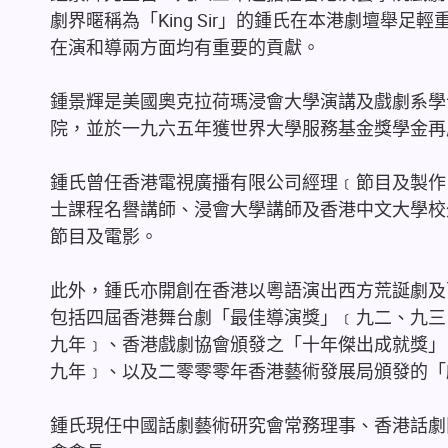
劇界暱稱為「King Sir」的鍾氏在本港劇壇舉
在演和導兩方面均有重要的貢獻。
鍾景輝是美國奧克拉荷瑪浸會大學演講及戲劇系學
院，並於一九六五年獲世界大學服務基金獎學金再
鍾氏曾任香港電視廣播有限公司經理﹝節目及製作
士課程名譽講師、浸會大學講師及香港中文大學校
節目及電影。
此外，鍾氏亦開創在香港以粵語演出西方荒誕劇及
包括四屆香港舞台劇「最佳導演獎」﹝九二、九三
九年﹞、香港戲劇協會頒發之「十年傑出成就獎」
九年﹞、以及二零零零年香港藝術發展局頒發的「
鍾氏現任中國話劇藝術研究會常務理事、香港話劇