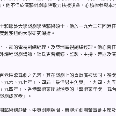
足輕重，他不但於演藝戲劇學院致力扶掖後輩，亦積極參與本
士和耶魯大學戲劇學院藝術碩士，他於一九六二年回港任
度赴笈紐約大學研究深造。
﹞、麗的電視副總經理，及亞洲電視副總經理。他亦曾任
外課程戲劇講師。鍾氏更曾編導、監製、主持、旁述及演
百老匯歌舞劇之先河，其在戲劇上的貢獻廣被認同，獲獎
、九六、九七年﹞、四屆「最佳男主角獎」﹝九四、九五
﹝九四年﹞、香港藝術家聯盟頒發的「藝術家年獎 – 舞
戲劇成就獎」。
團藝術總顧問、中英劇團顧問、赫墾坊劇團董事會主席及