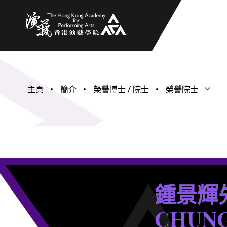
香港演藝學院
主頁
簡介
榮譽博士 / 院士
榮譽院士
打開子
關閉子
鍾景輝
CHUNG 