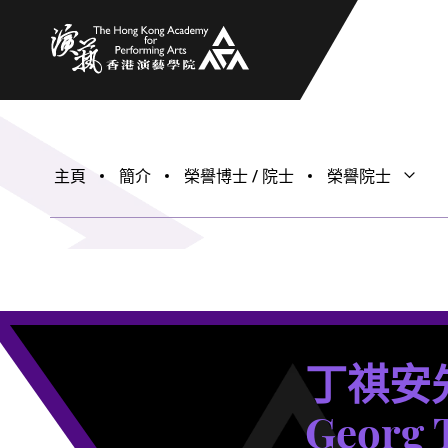
香港演藝學院
主頁
簡介
榮譽博士 / 院士
榮譽院士
打開子
關閉子
丁祺安
Georg