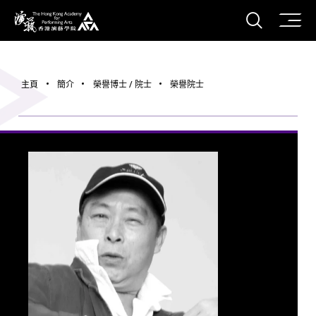
打開搜
香港演藝學院
主頁
簡介
榮譽博士 / 院士
榮譽院士