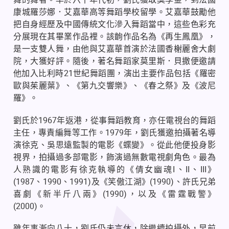
康城羅莎娜．艾嘉華高等舞蹈學校留學。艾嘉華鼓勵他
把自身經歷及中國傳統文化滲入舞蹈當中，這些色彩充
分展現在其畢業作品裡。該齣作品名為《再生鳳凰》，
是一支雙人舞，由他與艾嘉華首演於法國香榭麗舍大劇
院，大獲好評。隨後，著名舞蹈家莫里斯．貝撒便邀請
他加入比利時
21
世紀舞蹈團，演出主要作品包括《羅密
歐與茱麗葉》、《第九交響樂》、《春之祭》及《波尼
羅》。
劉氏於
1967
年返港，從事舞蹈教育，亦任電視台的舞蹈
主任，專責編舞等工作。
1979
年，劉氏獲邀拍攝著名導
演徐克、吳思遠監製的電影《蝶變》。從此他便投身影
視界，拍攝過多部電影，飾演過無數電視劇角色。最為
人熟識的電影有徐克執導的《倩女幽魂
I
、
II
、
III
》
(1987
、
1990
、
1991)
及《笑傲江湖》
(1990)
、許氏兄弟
喜劇《新半斤八兩》
(1990)
，以及《雷霆戰警》
(2000)
。
雖年事漸向八十，劉氏仍未言休，除繼續拍攝外，早前