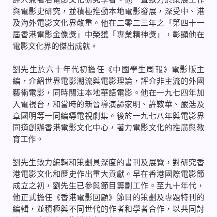
與電影史研究，並積極推動本地電影發展，深受中、港
及海外電影文化界敬重。他在二零二三年之「第四十一
屆香港電影金像獎」中榮獲「專業精神獎」，彰顯他在
電影文化界的傑出成就。
劉先生於六十年代初擔任《中國學生周報》電影版主
編，介紹世界電影潮流與電影理論，評介非主流的外國
藝術電影，同時關注本地華語電影。他在一九七四年加
入電視台，和當時的新晉導演譚家明、許鞍華、嚴浩及
章國明等一同編導電視劇集。後於一九七八年與電影界
同道創辦香港電影文化中心，著力電影文化的推廣與教
育工作。
劉先生致力編輯和策劃具深度的書刊及展覽，對研究香
港電影文化和歷史作出重大貢獻。早在香港國際電影節
成立之初，劉先生已參與節目籌劃工作。至九十年代，
他正式擔任《香港電影回顧》節目的策劃及專題特刊的
編輯，並積極與不同世代的作者和學者合作，以共同討