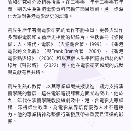
論和研究引介及指導後輩。在二零零一年至二零零五年
間，劉先生為香港電影資料館擔任節目策劃，進一步深
化大眾對香港電影歷史的認識。
劉先生歷年有關電影研究的著作不勝枚舉，更參與製作
多部跟電影和文藝歷史相關的紀錄片，包括書冊《黎民
偉：人・時代・電影》（與黎錫合著，1999）、《香港
電影跨文化觀》（與Frank Bren合著，2004）、《香港
電影點與線》（2006）和以其個人生平回憶為題材的紀
錄片《聲影路》（2022）等，他在電影研究領域的成就
與貢獻有目共睹。
劉先生熱心教育，以其專業卓識扶掖後進，鼎力支持演
藝學院的發展，這在電影電視課程方面尤為突出。他於
九十年代在演藝學院教授編劇及中、港、台電影史等課
程，深得師生敬重，為電影業界培育優秀人才不遺餘
力。他的專業精神為整個行業發展帶來重要且深遠的影
響。