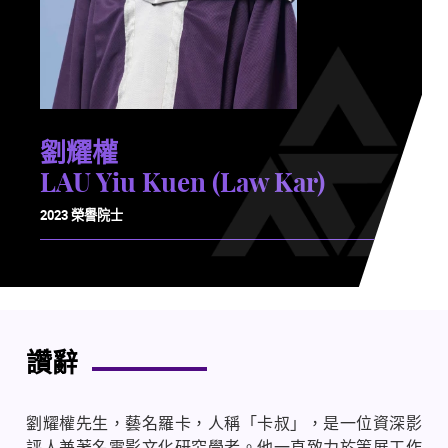
劉耀權
LAU Yiu Kuen (Law Kar)
2023 榮譽院士
讚辭
劉耀權先生，藝名羅卡，人稱「卡叔」，是一位資深影
評人兼著名電影文化研究學者。他一直致力於策展工作