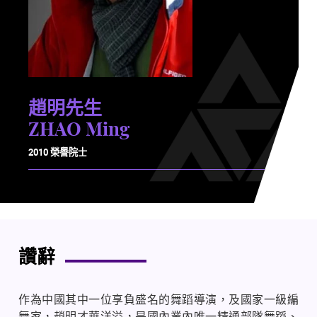
趙明先生
ZHAO Ming
2010 榮譽院士
讚辭
作為中國其中一位享負盛名的舞蹈導演，及國家一級編
舞家，趙明才華洋溢，是國內業內唯一精通部隊舞蹈、