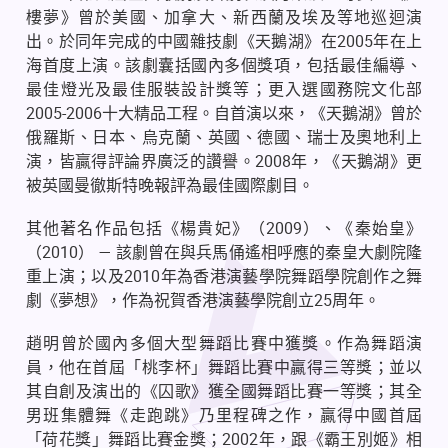
樓夢》曾於美國、加拿大、新西蘭及埃及等地巡迴演
出。於同年完成的中國雜技劇《天鵝湖》在
2005
年在上
海首度上演。該劇囊括國內多個獎項，包括最佳編導、
最佳燈光及最佳服裝設計獎等；更入選國務院文化部
2005-2006
十大精品工程。自首演以來，《天鵝湖》曾於
俄羅斯、日本、烏克蘭、英國、德國、瑞士及奧地利上
演，皆贏得評論界廣泛的讚譽。
2008
年，《天鵝湖》更
被英國曼徹斯特晚報評為最佳國際劇目。
其他著名作品包括《楊貴妃》（
2009
）、《秦始皇》
（
2010
）
—
該劇曾在與兵馬俑遙相呼應的秦皇大劇院隆
重上演；以及
2010
年為香港演藝學院舞蹈學院創作之舞
劇《夢想》，作為祝賀香港演藝學院創立
25
周年。
趙明曾於國內多個大型舞蹈比賽中獲獎。作為舞蹈演
員，他在首屆「桃李杯」舞蹈比賽中贏得三等獎；並以
其自創及演出的《囚歌》獲全國舞蹈比賽一等獎；其全
男班集體舞《走跑跳》乃里程碑之作，贏得中國首屆
「荷花獎」舞蹈比賽金獎；
2002
年，跟《霸王別姬》相