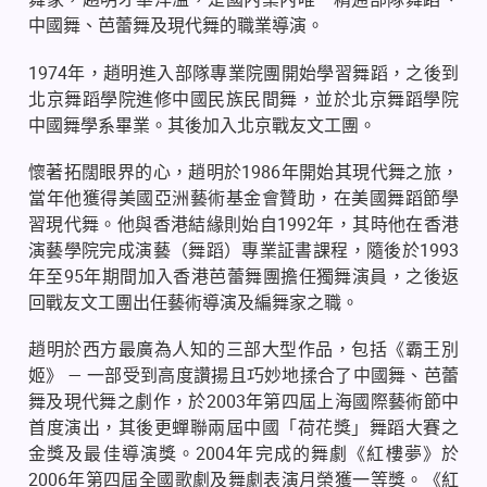
中國舞、芭蕾舞及現代舞的職業導演。
1974
年，趙明進入部隊專業院團開始學習舞蹈，之後到
北京舞蹈學院進修中國民族民間舞，並於北京舞蹈學院
中國舞學系畢業。其後加入北京戰友文工團。
懷著拓闊眼界的心，趙明於
1986
年開始其現代舞之旅，
當年他獲得美國亞洲藝術基金會贊助，在美國舞蹈節學
習現代舞。他與香港結緣則始自
1992
年，其時他在香港
演藝學院完成演藝（舞蹈）專業証書課程，隨後於
1993
年至
95
年期間加入香港芭蕾舞團擔任獨舞演員，之後返
回戰友文工團出任藝術導演及編舞家之職。
趙明於西方最廣為人知的三部大型作品，包括《霸王別
姬》
—
一部受到高度讚揚且巧妙地揉合了中國舞、芭蕾
舞及現代舞之劇作，於
2003
年第四屆上海國際藝術節中
首度演出，其後更蟬聯兩屆中國「荷花獎」舞蹈大賽之
金獎及最佳導演獎。
2004
年完成的舞劇《紅樓夢》於
2006
年第四屆全國歌劇及舞劇表演月榮獲一等獎。《紅