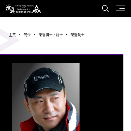
打開搜
香港演藝學院
主頁
簡介
榮譽博士 / 院士
榮譽院士