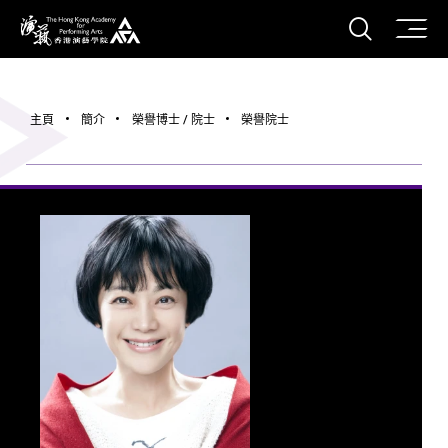
打開搜
香港演藝學院
主頁
簡介
榮譽博士 / 院士
榮譽院士