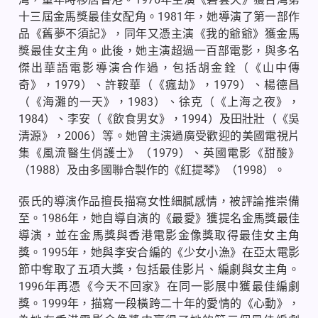
十三屆金馬獎最佳女配角。
1981
年，她導演了第一部作
品《舊夢不須記》，同年又憑主演《我的爺爺》獲金馬
獎最佳女主角。此後，她主演超過一百部電影，與多名
傑出華語電影導演合作過，包括胡金銓（《山中傳
奇》，
1979
）、許鞍華（《瘋劫》，
1979
）、楊德昌
（《海灘的一天》，
1983
）、徐克（《上海之夜》，
1984
）、李安（《飲食男女》，
1994
）及田壯壯（《吳
清源》，
2006
）等。她曾主演過廣受歡迎的美國電視片
集《風流醫生俏護士》（
1979
）、英國電影《甜酸》
（
1988
）及由多國聯合製作的《紅提琴》（
1998
）。
張氏的導演作品擅長描寫女性細膩感情，被評論推崇備
至。
1986
年，她自導自演的《最愛》獲提名金馬獎最佳
導演，並在金馬獎與香港電影金像獎取得最佳女主角
獎。
1995
年，她與李安合編的《少女小漁》在亞太電影
節中奪取了五項大獎，包括最佳影片、編劇與女主角。
1996
年再憑《今天不回家》在同一影展中獲最佳編劇
獎。
1999
年，描寫一段橫跨二十年的愛情的《心動》，