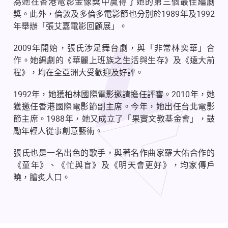
為她在香港電影金像獎中贏得了她的第三個最佳編劇
獎。此外，倫敦及多倫多電影節也分別於
1989
年及
1992
年舉辦「張艾嘉電影回顧展」。
2009
年開始，張氏涉足舞台劇，與「非常林奕華」合
作。她編劇的《華麗上班族之生活與生存》及《遠大前
程》，均在全亞洲大受歡迎及好評。
1992
年，她獲柏林國際電影邀請擔任評審。
2010
年，她
獲邀任香港國際電影節副主席。今年，她出任台北電影
節主席。
1988
年，她又成立了「果實文教基金會」，鼓
勵年輕人從事創意藝術。
張氏也是一名出色的歌手，與著名作曲家羅大佑合作的
《童年》、《忙與盲》及《明天會更好》，均家傳戶
曉，膾炙人口。