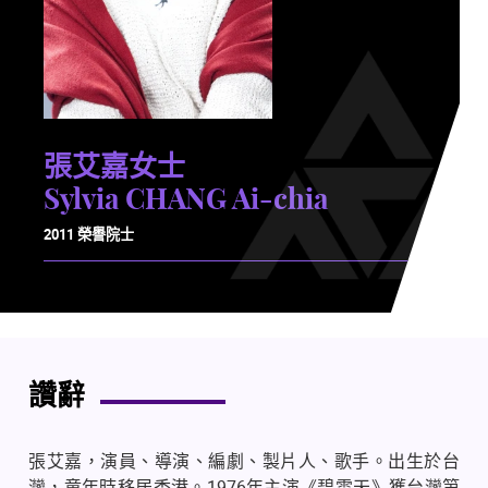
張艾嘉女士
Sylvia CHANG Ai-chia
2011 榮譽院士
讚辭
張艾嘉，演員、導演、編劇、製片人、歌手。出生於台
灣，童年時移居香港。
1976
年主演《碧雲天》獲台灣第