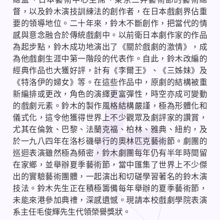
督，以及鈴木演技訓練法的創作者，在日本戲劇界佔重
要的領導地位。二十年來，鈴木不斷創作，把當代的情
感與意念融合於傳統戲劇中。以前衛日本劇作家的作品
為起步點，鈴木成功地演出了《關於戲劇的激情》，成
為他戲劇生涯中第一階段的代表作。自此，鈴木改編的
經典作品也大獲好評，計有《李爾王》、《三姊妹》及
《特洛伊的婦女》等。在這些作品中，原劇的結構被重
新編排或更改，角色的演繹更富彈性，時空亦成可變動
的戲劇元素。鈴木的製作風格結構嚴謹，極為形體化和
儀式化，這令他獲得世界上不少觀眾及劇評家的讚賞，
尤其在倫敦、巴黎、法蘭克福、柏林、雅典、紐約，及
於一九八四年在洛杉磯舉行的奧林匹克藝術節。劇團的
巡迴表演雖然極為頻密，鈴木劇團每年仍有半年時間留
在家鄉，並舉辦夏季藝術節，當中匯集了世界上不少傑
出的實驗藝術團體，一起演出和切磋學習著名的鈴木演
技法。鈴木先生正在積極籌備每年舉辦的夏季藝術節，
未能來港參加典禮，深感遺憾。現請本校戲劇學院表演
系主任毛俊輝先生代領榮譽獎狀。